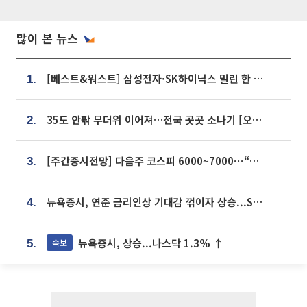
많이 본 뉴스
[베스트&워스트] 삼성전자·SK하이닉스 밀린 한 주…상상인증권은 85% 급등
1.
35도 안팎 무더위 이어져…전국 곳곳 소나기 [오늘 날씨]
2.
[주간증시전망] 다음주 코스피 6000~7000⋯“外人 수급은 정책이 변수”
3.
뉴욕증시, 연준 금리인상 기대감 꺾이자 상승...S&P500 사상 최고치 [종합]
4.
뉴욕증시, 상승...나스닥 1.3% ↑
속보
5.