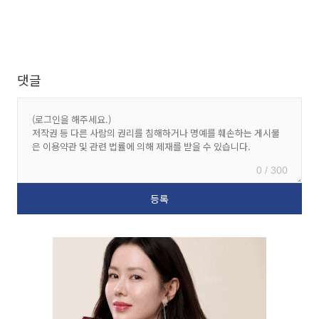
댓글
0 / 300