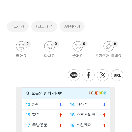
#그린카
#코로나19
#카셰어링
0
0
0
0
좋아요
화나요
슬퍼요
추가취재 원해요