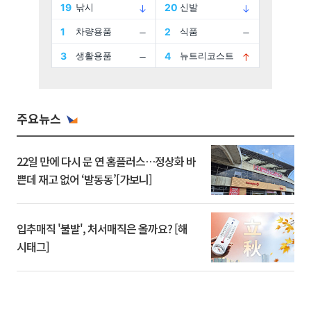
주요뉴스
22일 만에 다시 문 연 홈플러스…정상화 바
쁜데 재고 없어 ‘발동동’[가보니]
입추매직 '불발', 처서매직은 올까요? [해
시태그]