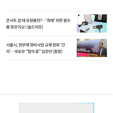
콘서트 갈 때 응원봉만?⋯'최애' 위한 필수
품 등장이오! [솔드아웃]
서울시, 정부에 정비사업 규제 완화 '건
의'⋯국토부 "협의 중" 입장만 [종합]