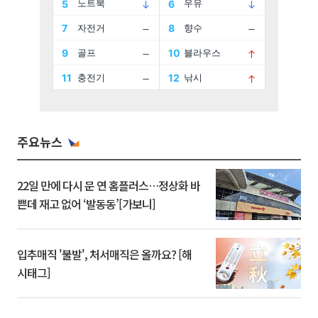
주요뉴스
22일 만에 다시 문 연 홈플러스…정상화 바
쁜데 재고 없어 ‘발동동’[가보니]
입추매직 '불발', 처서매직은 올까요? [해
시태그]