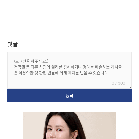
댓글
0 / 300