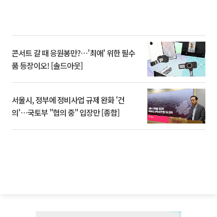
콘서트 갈 때 응원봉만?⋯'최애' 위한 필수
품 등장이오! [솔드아웃]
서울시, 정부에 정비사업 규제 완화 '건
의'⋯국토부 "협의 중" 입장만 [종합]