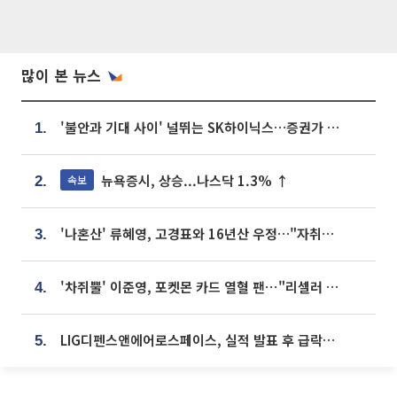
많이 본 뉴스
'불안과 기대 사이' 널뛰는 SK하이닉스…증권가 "HBM4·LTA 기반 펀터멘털 견고"
1.
뉴욕증시, 상승...나스닥 1.3% ↑
속보
2.
'나혼산' 류혜영, 고경표와 16년산 우정…"자취방서 부모님과 마주쳐"
3.
'차쥐뿔' 이준영, 포켓몬 카드 열혈 팬⋯"리셀러 처단할 것"
4.
LIG디펜스앤에어로스페이스, 실적 발표 후 급락→반등⋯증권가 “28년까지 튼튼”
5.