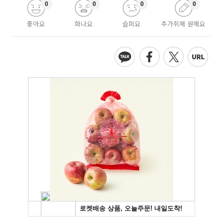
0
0
0
0
좋아요
화나요
슬퍼요
추가취재 원해요