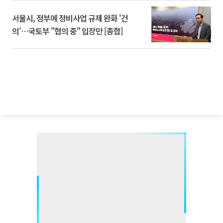
서울시, 정부에 정비사업 규제 완화 '건
의'⋯국토부 "협의 중" 입장만 [종합]