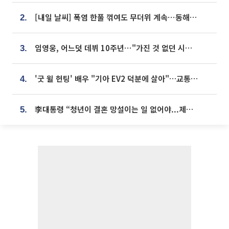
[내일 날씨] 폭염 한풀 꺾여도 무더위 계속⋯동해안 이틀 연속 비
2.
임영웅, 어느덧 데뷔 10주년⋯"가진 것 없던 시절, 내 앞엔 20명의 팬뿐"
3.
'굿 윌 헌팅' 배우 "기아 EV2 덕분에 살아"…교통사고 후 안전성 극찬
4.
李대통령 “청년이 결혼 망설이는 일 없어야...제도상 불이익 조사”
5.