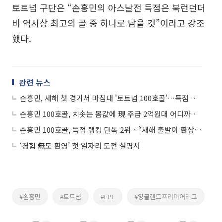
토트넘 구단은 “손흥민의 아스날전 득점은 북런던더
비 역사상 최고의 골 중 하나로 남을 것”이라고 강조
했다.
관련 뉴스
손흥민, 새해 첫 경기서 마침내 '토트넘 100호골'…득점 단독 2위 '껑충'
손흥민 100호골, 치솟는 몸값에 現 주급 2억원대 어디까지 상승할까
손흥민 100호골, 득점 랭킹 단독 2위…“새해 출발이 환상적”
‘경험 無도 환영’ 첫 일자리 도전 설명서
#손흥민
#토트넘
#EPL
#잉글랜드프리미어리그