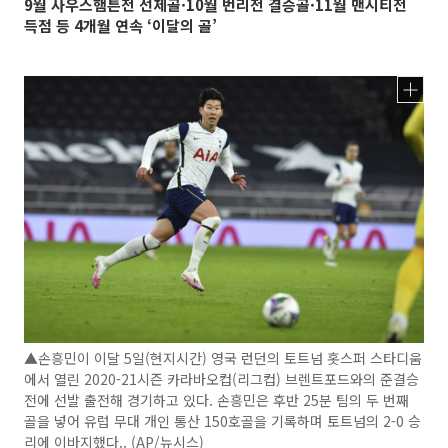
9월 사우스햄튼전 선제골·10월 번리전 결승골·11월 맨시티전
득점 등 4개월 연속 ‘이달의 골’
▲손흥민이 이달 5일(현지시간) 영국 런던의 토트넘 홋스퍼 스타디움
에서 열린 2020-21시즌 카라바오컵(리그컵) 브렌트포드와의 준결승
전에 선발 출전해 경기하고 있다. 손흥민은 후반 25분 팀의 두 번째
골을 넣어 유럽 무대 개인 통산 150호골을 기록하며 토트넘의 2-0 승
리에 이바지했다.. (AP/뉴시스)