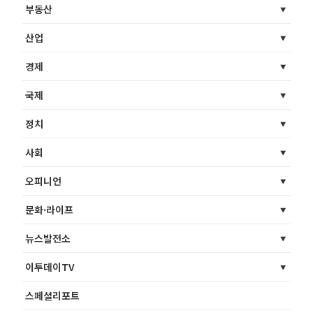
부동산
산업
경제
국제
정치
사회
오피니언
문화·라이프
뉴스발전소
이투데이TV
스페셜리포트