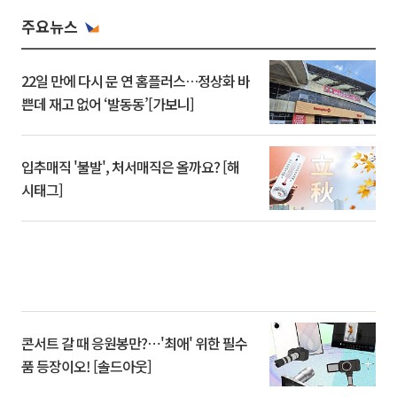
주요뉴스
22일 만에 다시 문 연 홈플러스…정상화 바
쁜데 재고 없어 ‘발동동’[가보니]
입추매직 '불발', 처서매직은 올까요? [해
시태그]
콘서트 갈 때 응원봉만?⋯'최애' 위한 필수
품 등장이오! [솔드아웃]