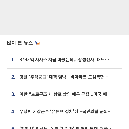
많이 본 뉴스
3445억 자사주 지급 마쳤는데...삼성전자 DX노조, 뒤늦은 '떼쓰기 집회'
1.
영끌 '주택공급' 대책 임박⋯비아파트·도심복합까지 총동원
2.
이란 “호르무즈 새 항로 합의 매우 근접...미국 배상 먼저”
3.
우성빈 기장군수 ‘유튜브 정치’에…국민의힘 군의원들 집단 반발
4.
'전참시' 리센느, 데뷔 '3년 차' 첫 연말 무대 오른다⋯"그동안 섭외 안 와"
5.