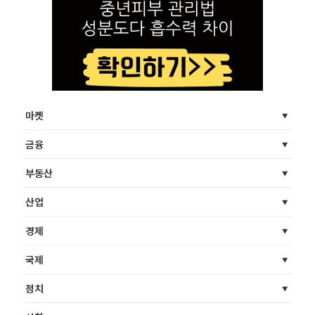
마켓
금융
부동산
산업
경제
국제
정치