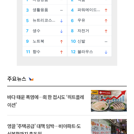
주요뉴스
바다 태운 폭염에…회 한 접시도 ‘히트플레
이션’
영끌 '주택공급' 대책 임박⋯비아파트·도
심복합까지 총동원