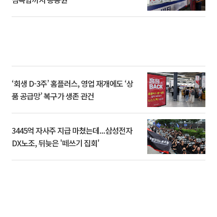
‘회생 D-3주’ 홈플러스, 영업 재개에도 ‘상
품 공급망’ 복구가 생존 관건
3445억 자사주 지급 마쳤는데...삼성전자
DX노조, 뒤늦은 '떼쓰기 집회'