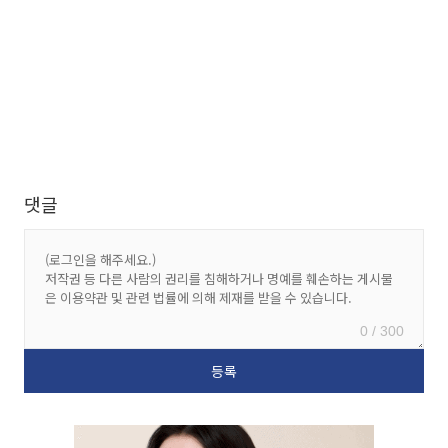
댓글
0 / 300