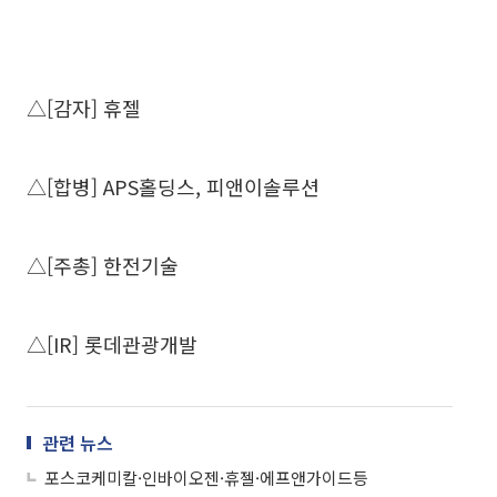
△[감자] 휴젤
△[합병] APS홀딩스, 피앤이솔루션
△[주총] 한전기술
△[IR] 롯데관광개발
관련 뉴스
포스코케미칼·인바이오젠·휴젤·에프앤가이드등