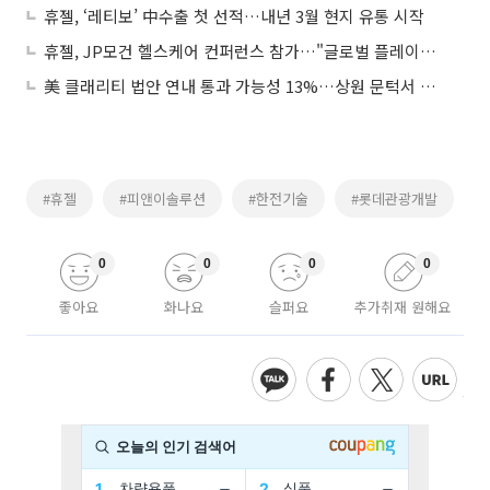
휴젤, ‘레티보’ 中수출 첫 선적…내년 3월 현지 유통 시작
휴젤, JP모건 헬스케어 컨퍼런스 참가…"글로벌 플레이어 향한 2025년 비전 공개"
美 클래리티 법안 연내 통과 가능성 13%…상원 문턱서 제동
#휴젤
#피앤이솔루션
#한전기술
#롯데관광개발
0
0
0
0
좋아요
화나요
슬퍼요
추가취재 원해요