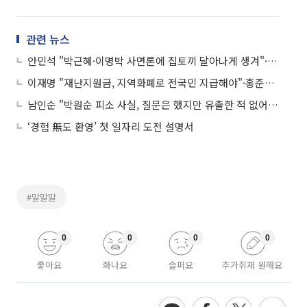
관련 뉴스
안민석 "박근혜·이명박 사면론에 집토끼 달아나게 생겨"·이재오 "반성 조건 사면, 시중 잡범에나 하는 얘기" 外
이재명 "재난지원금, 지역화폐로 전국민 지급해야"·홍준표 "코로나 검사·백신·치료 모두 무상제공 특별법 발의" 外
남인순 "박원순 피소 사실, 질문은 했지만 유출한 적 없어"·고민정 "코로나 사망자 수 적은 한국, 백신 확보 늦은 것 아냐" 外
‘경험 無도 환영’ 첫 일자리 도전 설명서
#말말말
0
0
0
0
좋아요
화나요
슬퍼요
추가취재 원해요