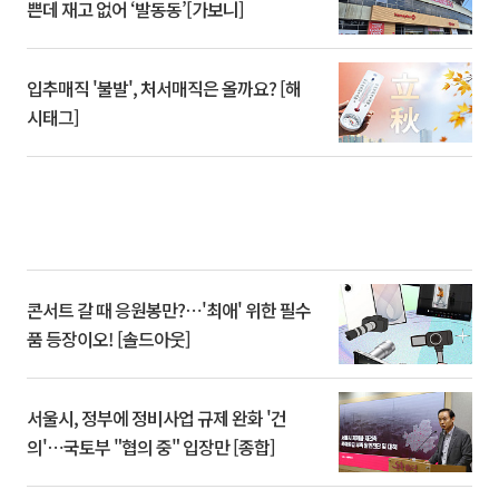
쁜데 재고 없어 ‘발동동’[가보니]
입추매직 '불발', 처서매직은 올까요? [해
시태그]
콘서트 갈 때 응원봉만?⋯'최애' 위한 필수
품 등장이오! [솔드아웃]
서울시, 정부에 정비사업 규제 완화 '건
의'⋯국토부 "협의 중" 입장만 [종합]