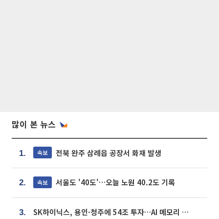
많이 본 뉴스
전북 완주 삼례읍 공장서 화재 발생
속보
1.
서울도 '40도'…오늘 노원 40.2도 기록
속보
2.
SK하이닉스, 용인·청주에 54조 투자…AI 메모리 생산기지 키운다
3.