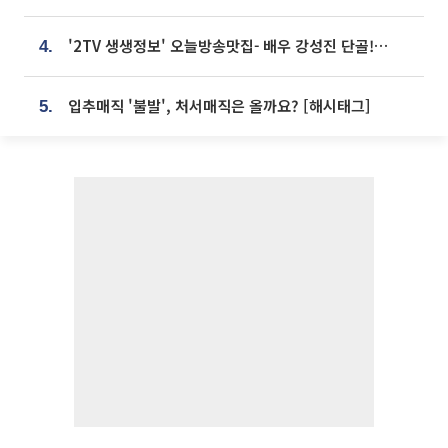
'2TV 생생정보' 오늘방송맛집- 배우 강성진 단골! 쌀국수ㆍ푸팟퐁 커리 맛집 '블○○○'
4.
입추매직 '불발', 처서매직은 올까요? [해시태그]
5.