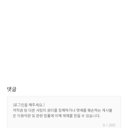
댓글
0 / 300