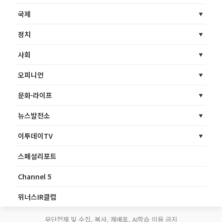
국제
정치
사회
오피니언
문화·라이프
뉴스발전소
이투데이TV
스페셜리포트
Channel 5
위너스IR클럽
무단전재 및 수집, 복사, 재배포, AI학습 이용 금지