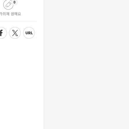
0
가취재 원해요