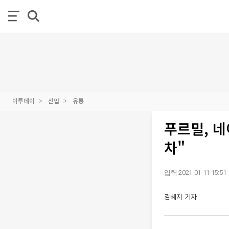
이투데이
산업
유통
푸르밀, 
차"
입력 2021-01-11 15:51
김혜지 기자