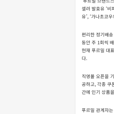
‘푸르밀 브랜드스
셀러 발효유 ‘비
유’, ‘가나초코우
편리한 정기배송
동안 주 1회씩 
현재 푸르밀 대표
다.
직영몰 오픈을 기
공하고, 각종 쿠
간에 인기 상품을
푸르밀 관계자는