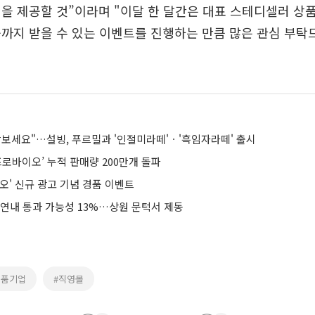
을 제공할 것”이라며 "이달 한 달간은 대표 스테디셀러 상
까지 받을 수 있는 이벤트를 진행하는 만큼 많은 관심 부탁
맛보세요"…설빙, 푸르밀과 '인절미라떼'ㆍ'흑임자라떼' 출시
프로바이오’ 누적 판매량 200만개 돌파
오' 신규 광고 기념 경품 이벤트
 연내 통과 가능성 13%…상원 문턱서 제동
제품기업
#직영몰