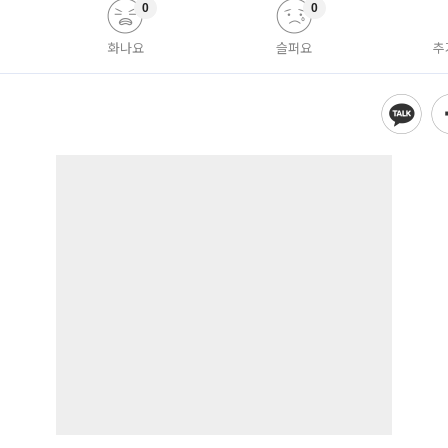
0
0
화나요
슬퍼요
추