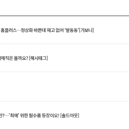
연 홈플러스…정상화 바쁜데 재고 없어 ‘발동동’[가보니]
서매직은 올까요? [해시태그]
?⋯'최애' 위한 필수품 등장이오! [솔드아웃]