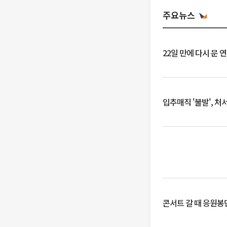
주요뉴스
22일 만에 다시 문 
입추매직 '불발', 처
콘서트 갈 때 응원봉만