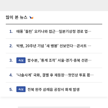
많이 본 뉴스
태풍 '돌핀' 오키나와 접근…일본기상청 경로 업데이트
1.
빅뱅, 20주년 기념 '새 뱅봉' 선보인다⋯콘서트 앞두고 팝업 개최
2.
합수본, '통계 조작' 서울·경기·충북 선관위 등 추가 압수수색
속보
3.
‘나솔사계’ 국화, 결별 후 재등장⋯첫인상 투표 휩쓸고 ‘인기녀’ 등극
4.
전북 완주 삼례읍 공장서 화재 발생
속보
5.