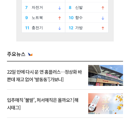
주요뉴스
22일 만에 다시 문 연 홈플러스…정상화 바
쁜데 재고 없어 ‘발동동’[가보니]
입추매직 '불발', 처서매직은 올까요? [해
시태그]