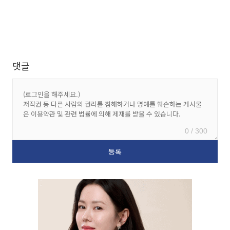
댓글
0 / 300