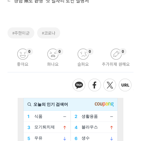
‘경험 無도 환영’ 첫 일자리 도전 설명서
#주한미군
#코로나
0
0
0
0
좋아요
화나요
슬퍼요
추가취재 원해요