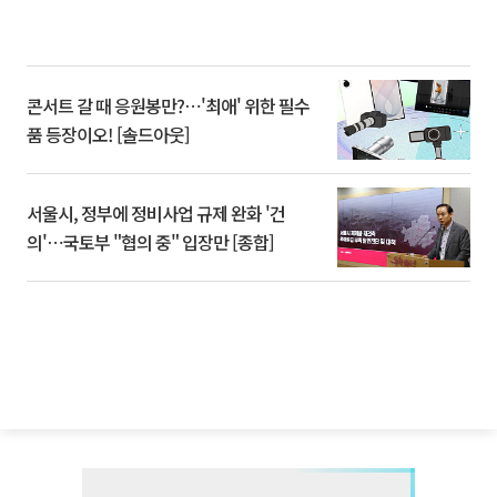
콘서트 갈 때 응원봉만?⋯'최애' 위한 필수
품 등장이오! [솔드아웃]
서울시, 정부에 정비사업 규제 완화 '건
의'⋯국토부 "협의 중" 입장만 [종합]