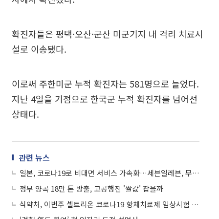
확진자들은 평택·오산·군산 미군기지 내 격리 치료시
설로 이송됐다.
이로써 주한미군 누적 확진자는 581명으로 늘었다.
지난 4일을 기점으로 한국군 누적 확진자를 넘어선
상태다.
관련 뉴스
일본, 코로나19로 비대면 서비스 가속화…세븐일레븐, 무인점포 2배 늘린다
정부 양곡 18만 톤 방출, 고공행진 '쌀값' 잡을까
식약처, 이번주 셀트리온 코로나19 항체치료제 임상시험 실태조사