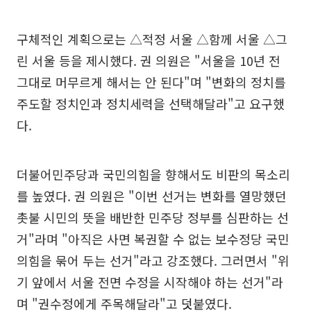
구체적인 계획으로는 △적정 서울 △함께 서울 △그
린 서울 등을 제시했다. 권 의원은 "서울을 10년 전
그대로 머무르게 해서는 안 된다"며 "변화의 정치를
주도할 정치인과 정치세력을 선택해달라"고 요구했
다.
더불어민주당과 국민의힘을 향해서도 비판의 목소리
를 높였다. 권 의원은 "이번 선거는 변화를 열망했던
촛불 시민의 뜻을 배반한 민주당 정부를 심판하는 선
거"라며 "아직은 사면 복권할 수 없는 보수정당 국민
의힘을 묶어 두는 선거"라고 강조했다. 그러면서 "위
기 앞에서 서울 전면 수정을 시작해야 하는 선거"라
며 "권수정에게 주목해달라"고 덧붙였다.