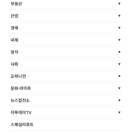
부동산
산업
경제
국제
정치
사회
오피니언
문화·라이프
뉴스발전소
이투데이TV
스페셜리포트