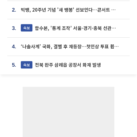
빅뱅, 20주년 기념 '새 뱅봉' 선보인다⋯콘서트 앞두고 팝업 개최
2.
합수본, '통계 조작' 서울·경기·충북 선관위 등 추가 압수수색
속보
3.
‘나솔사계’ 국화, 결별 후 재등장⋯첫인상 투표 휩쓸고 ‘인기녀’ 등극
4.
전북 완주 삼례읍 공장서 화재 발생
속보
5.