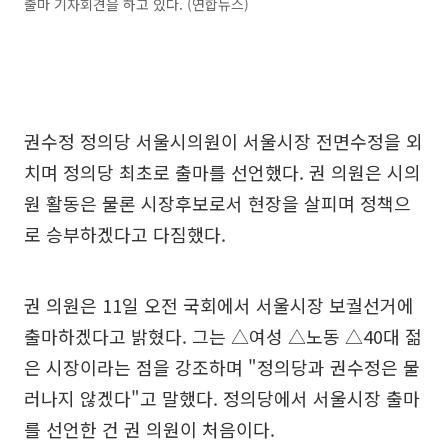
출마 기자회견을 하고 있다. (연합뉴스)
권수정 정의당 서울시의원이 서울시장 전면수정을 외
치며 정의당 최초로 출마를 선언했다. 권 의원은 시의
원 활동은 물론 시장후보로서 현장을 살피며 정책으
로 승부하겠다고 다짐했다.
권 의원은 11일 오전 국회에서 서울시장 보궐선거에
출마하겠다고 밝혔다. 그는 △여성 △노동 △40대 젊
은 시장이라는 점을 강조하며 "정의당과 권수정은 물
러나지 않겠다"고 말했다. 정의당에서 서울시장 출마
를 선언한 건 권 의원이 처음이다.