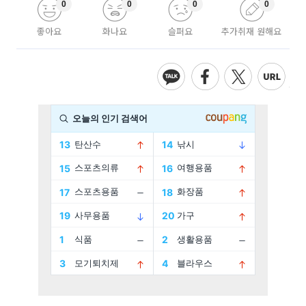
0
0
0
0
좋아요
화나요
슬퍼요
추가취재 원해요