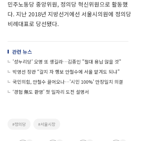
민주노동당 중앙위원, 정의당 혁신위원으로 활동했
다. 지난 2018년 지방선거에선 서울시의원에 정의당
비례대표로 당선됐다.
관련 뉴스
'성누리당' 오명 또 생길라…김종인 "절대 용납 않을 것"
박영선 장관 “갈지 자 행보 안철수에 서울 맡겨도 되냐”
국민의힘, 안철수 끌어오나…'시민 100%' 만장일치 의결
‘경험 無도 환영’ 첫 일자리 도전 설명서
#정의당
#서울시장