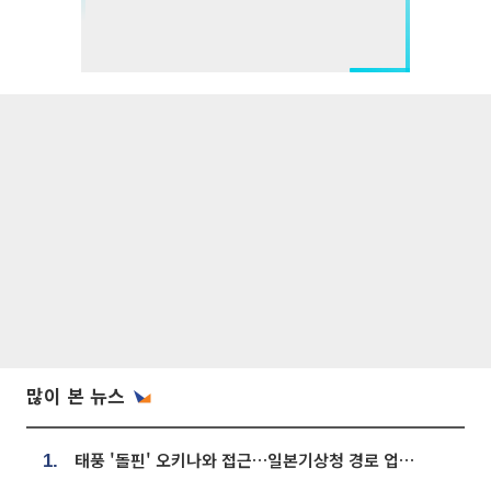
많이 본 뉴스
태풍 '돌핀' 오키나와 접근…일본기상청 경로 업데이트
1.