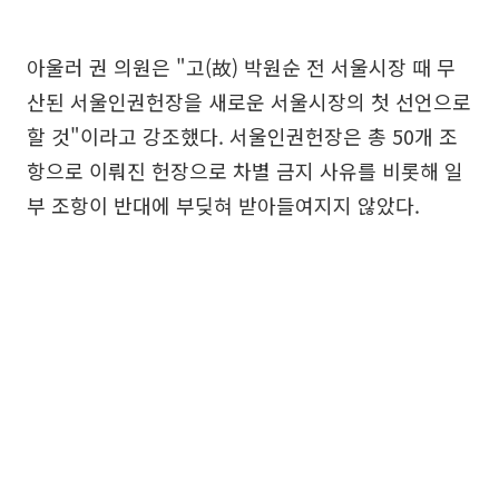
아울러 권 의원은 "고(故) 박원순 전 서울시장 때 무
산된 서울인권헌장을 새로운 서울시장의 첫 선언으로
할 것"이라고 강조했다. 서울인권헌장은 총 50개 조
항으로 이뤄진 헌장으로 차별 금지 사유를 비롯해 일
부 조항이 반대에 부딪혀 받아들여지지 않았다.