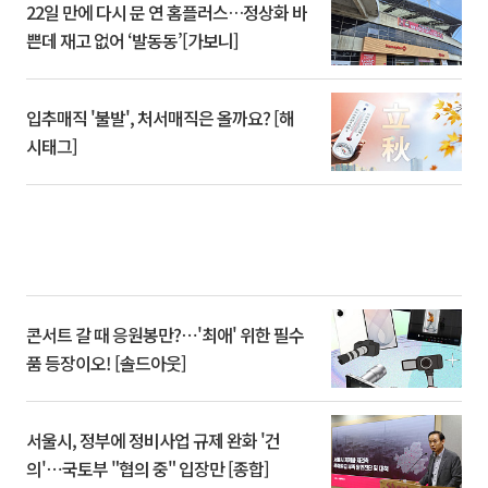
22일 만에 다시 문 연 홈플러스…정상화 바
쁜데 재고 없어 ‘발동동’[가보니]
입추매직 '불발', 처서매직은 올까요? [해
시태그]
콘서트 갈 때 응원봉만?⋯'최애' 위한 필수
품 등장이오! [솔드아웃]
서울시, 정부에 정비사업 규제 완화 '건
의'⋯국토부 "협의 중" 입장만 [종합]