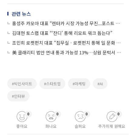
관련 뉴스
홍성주 카모아 대표 “렌터카 시장 가능성 무진...포스트 코로나 기대”
김대현 토스랩 대표 “‘잔디’ 통해 리모트 워크 돕는다”
조민희 로켓펀치 대표 “집무실ㆍ로켓펀치 통해 일 문화 바꾼다”
美 클래리티 법안 연내 통과 가능성 13%…상원 문턱서 제동
#빅인사이트
#스타트업
#마케팅
#AI
#인터뷰
0
0
0
0
좋아요
화나요
슬퍼요
추가취재 원해요