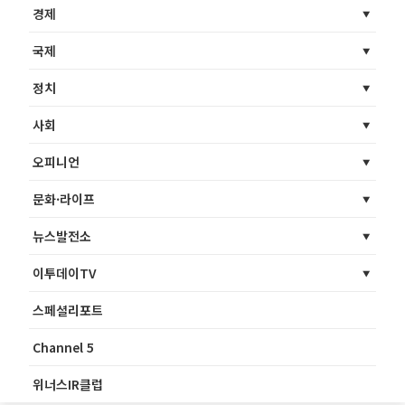
경제
국제
정치
사회
오피니언
문화·라이프
뉴스발전소
이투데이TV
스페셜리포트
Channel 5
위너스IR클럽