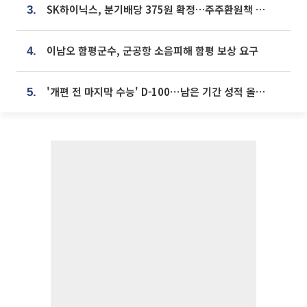
SK하이닉스, 분기배당 375원 확정…주주환원책 9월로 앞당겨 발표
3.
이남오 함평군수, 군공항 소음피해 함평 보상 요구
4.
'개편 전 마지막 수능' D-100⋯남은 기간 성적 올릴 전략은
5.