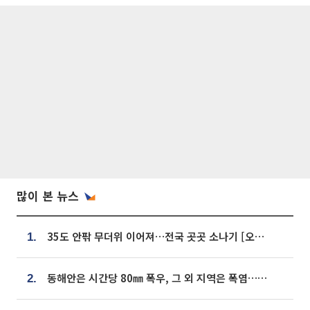
많이 본 뉴스
35도 안팎 무더위 이어져…전국 곳곳 소나기 [오늘 날씨]
1.
동해안은 시간당 80㎜ 폭우, 그 외 지역은 폭염…‘극과 극 날씨’
2.