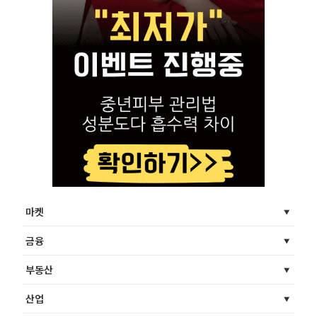
마켓
금융
부동산
산업