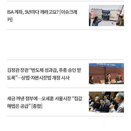
ISA 계좌, 5년마다 깨라고요? [이슈크래
커]
김정관 장관 “반도체 성과급, 주총 승인 받
도록”…상법·자본시장법 개정 시사
세금 꺼낸 정부에…오세훈 서울시장 “집값
해법은 공급” [종합]