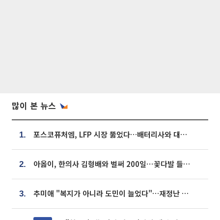
많이 본 뉴스
포스코퓨처엠, LFP 시장 뚫었다…배터리사와 대규모 장기 공급 합의
1.
아옳이, 한의사 김형배와 벌써 200일⋯꽃다발 들고 "프러포즈 아냐"
2.
추미애 "복지가 아니라 도민이 늘었다"…재정난 책임론 정면돌파
3.