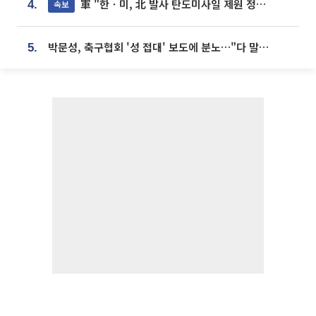
軍 "한ㆍ미, 北 발사 탄도미사일 제원 정밀분석 중"
속보
4.
박문성, 축구협회 '성 접대' 보도에 분노…"다 말아먹으려고 작정했나"
5.