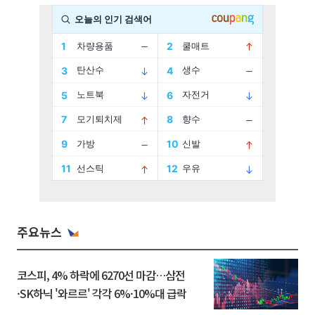
주요뉴스
코스피, 4% 하락에 6270선 마감…삼전
·SK하닉 '와르르' 각각 6%·10%대 급락