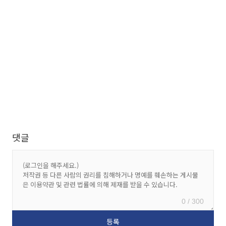
댓글
0 / 300