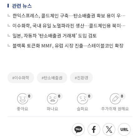
관련 뉴스
한익스프레스, 콜드체인 구축…탄소배출권 확보 용이 우드펠릿 기대감 ‘UP’
이수화학, 국내 유일 노멀파라핀 생산…콜드체인용 북미지역에 공급
일본, 자동차 ‘탄소배출권 거래제’ 도입 검토
블랙록 토큰화 MMF, 유럽 시장 진출∙∙∙스테이블코인 확장
#이수화학
#탄소배출권
#친환경
0
0
0
0
좋아요
화나요
슬퍼요
추가취재 원해요