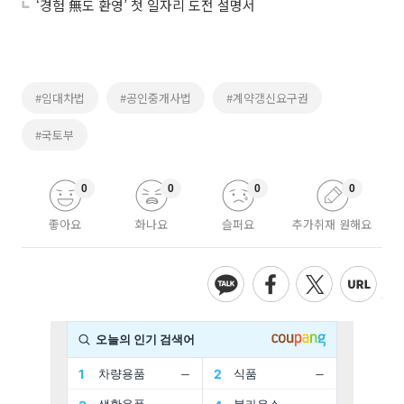
‘경험 無도 환영’ 첫 일자리 도전 설명서
#임대차법
#공인중개사법
#계약갱신요구권
#국토부
0
0
0
0
좋아요
화나요
슬퍼요
추가취재 원해요