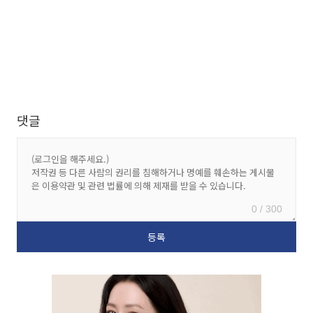
댓글
0 / 300