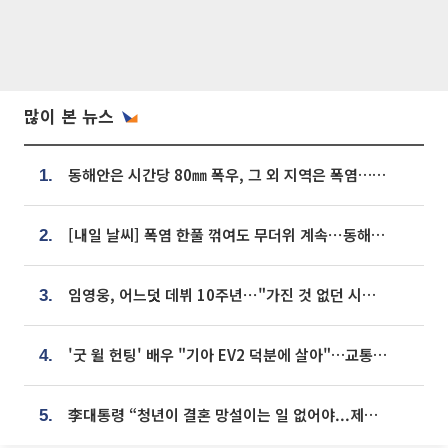
많이 본 뉴스
동해안은 시간당 80㎜ 폭우, 그 외 지역은 폭염…‘극과 극 날씨’
1.
[내일 날씨] 폭염 한풀 꺾여도 무더위 계속⋯동해안 이틀 연속 비
2.
임영웅, 어느덧 데뷔 10주년⋯"가진 것 없던 시절, 내 앞엔 20명의 팬뿐"
3.
'굿 윌 헌팅' 배우 "기아 EV2 덕분에 살아"…교통사고 후 안전성 극찬
4.
李대통령 “청년이 결혼 망설이는 일 없어야...제도상 불이익 조사”
5.