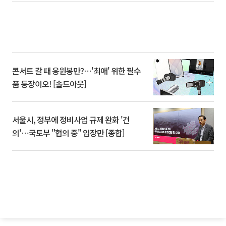
콘서트 갈 때 응원봉만?⋯'최애' 위한 필수
품 등장이오! [솔드아웃]
서울시, 정부에 정비사업 규제 완화 '건
의'⋯국토부 "협의 중" 입장만 [종합]