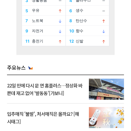
주요뉴스
22일 만에 다시 문 연 홈플러스…정상화 바
쁜데 재고 없어 ‘발동동’[가보니]
입추매직 '불발', 처서매직은 올까요? [해
시태그]