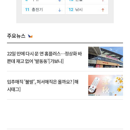
주요뉴스
22일 만에 다시 문 연 홈플러스…정상화 바
쁜데 재고 없어 ‘발동동’[가보니]
입추매직 '불발', 처서매직은 올까요? [해
시태그]