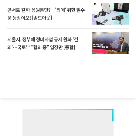
콘서트 갈 때 응원봉만?⋯'최애' 위한 필수
품 등장이오! [솔드아웃]
서울시, 정부에 정비사업 규제 완화 '건
의'⋯국토부 "협의 중" 입장만 [종합]