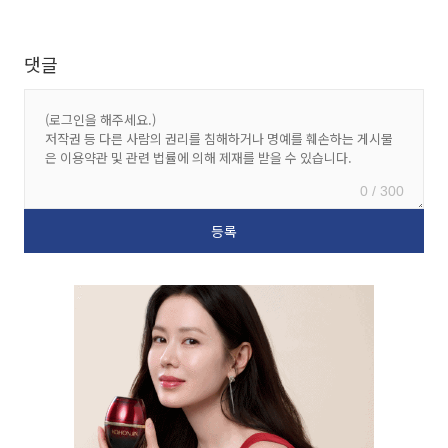
댓글
0 / 300