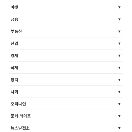
마켓
금융
부동산
산업
경제
국제
정치
사회
오피니언
문화·라이프
뉴스발전소