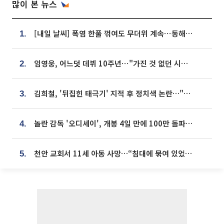
많이 본 뉴스
[내일 날씨] 폭염 한풀 꺾여도 무더위 계속⋯동해안 이틀 연속 비
1.
임영웅, 어느덧 데뷔 10주년⋯"가진 것 없던 시절, 내 앞엔 20명의 팬뿐"
2.
김희철, '뒤집힌 태극기' 지적 후 정치색 논란…"좌우 떠나 우리나라 국기"
3.
놀란 감독 '오디세이', 개봉 4일 만에 100만 돌파⋯'왕사남' 보다 빠르다
4.
천안 교회서 11세 아동 사망…“침대에 묶여 있었다” 진술 확보
5.