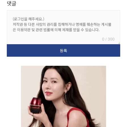
댓글
0 / 300