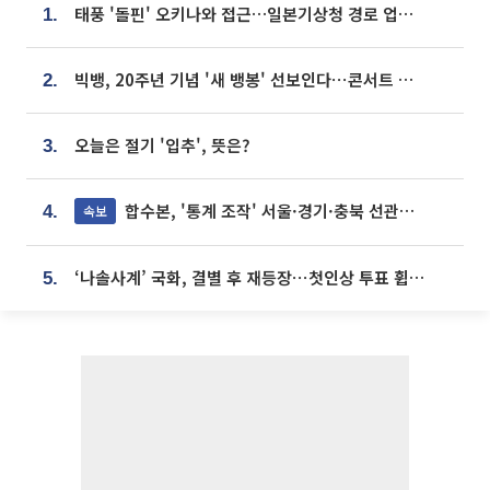
태풍 '돌핀' 오키나와 접근…일본기상청 경로 업데이트
1.
빅뱅, 20주년 기념 '새 뱅봉' 선보인다⋯콘서트 앞두고 팝업 개최
2.
오늘은 절기 '입추', 뜻은?
3.
합수본, '통계 조작' 서울·경기·충북 선관위 등 추가 압수수색
속보
4.
‘나솔사계’ 국화, 결별 후 재등장⋯첫인상 투표 휩쓸고 ‘인기녀’ 등극
5.