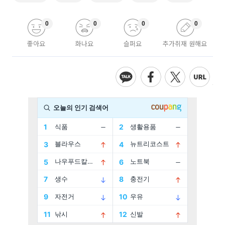
0
0
0
0
좋아요
화나요
슬퍼요
추가취재 원해요