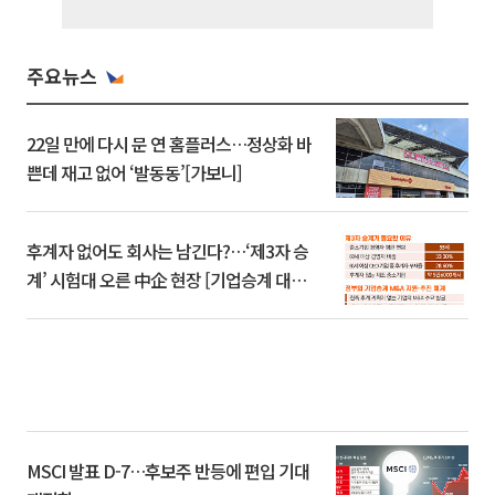
주요뉴스
22일 만에 다시 문 연 홈플러스…정상화 바
쁜데 재고 없어 ‘발동동’[가보니]
후계자 없어도 회사는 남긴다?…‘제3자 승
계’ 시험대 오른 中企 현장 [기업승계 대전
환]
MSCI 발표 D-7…후보주 반등에 편입 기대