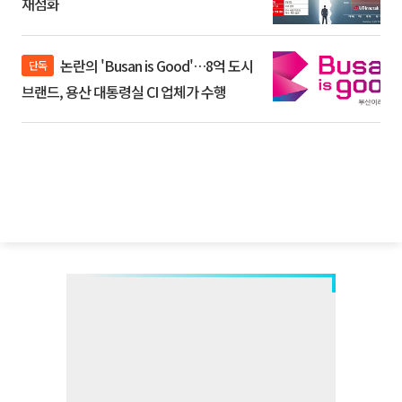
재점화
논란의 'Busan is Good'…8억 도시
단독
브랜드, 용산 대통령실 CI 업체가 수행