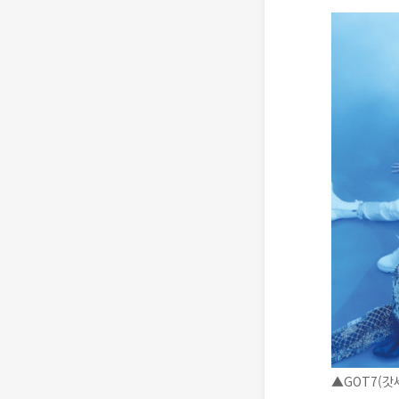
▲GOT7(갓