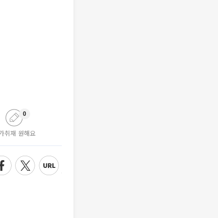
0
가취재 원해요