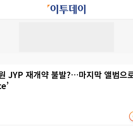
원 JYP 재개약 불발?…마지막 앨범으
ce’