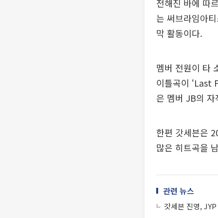
전해진 바에 따르
는 써브라임아티스
막 활동이다.
멤버 전원이 타 
이틀곡이 ‘Last
은 멤버 JB의 
한편 갓세븐은 20
많은 히트곡을 남
관련 뉴스
갓세븐 진영, JYP