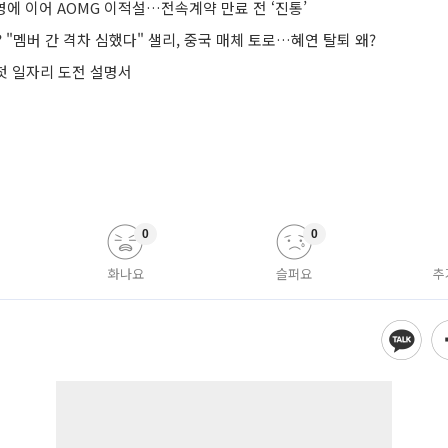
진영에 이어 AOMG 이적설…전속계약 만료 전 ‘진통’
 "멤버 간 격차 심했다" 샐리, 중국 매체 토로…혜연 탈퇴 왜?
 첫 일자리 도전 설명서
0
0
화나요
슬퍼요
추