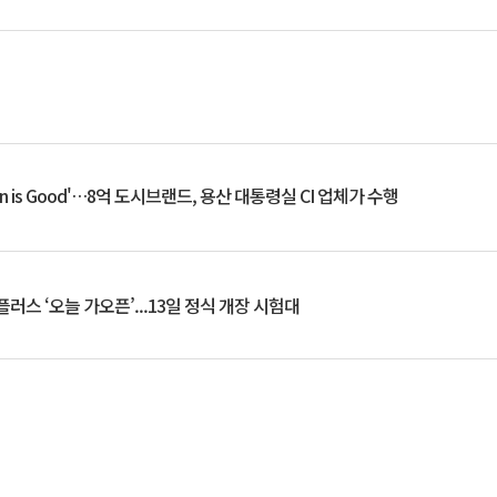
an is Good'…8억 도시브랜드, 용산 대통령실 CI 업체가 수행
플러스 ‘오늘 가오픈’...13일 정식 개장 시험대