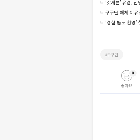
‘갓세븐’ 유겸, 
구구단 해체 이유?
‘경험 無도 환영’
#구구단
0
좋아요