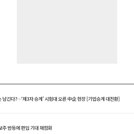
 남긴다?…‘제3자 승계’ 시험대 오른 中企 현장 [기업승계 대전환]
후보주 반등에 편입 기대 재점화