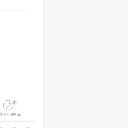
0
가취재 원해요