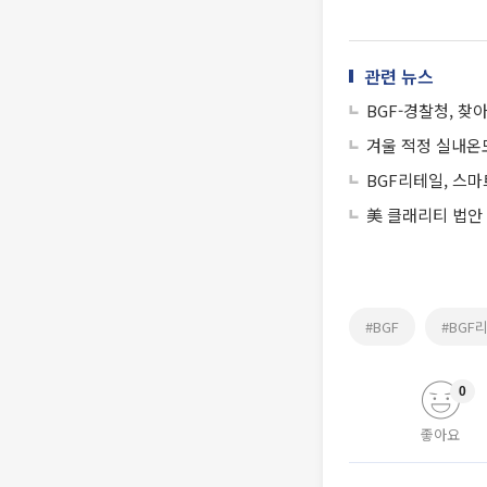
관련 뉴스
BGF-경찰청, 찾아
겨울 적정 실내온
BGF리테일, 스마
美 클래리티 법안
#BGF
#BGF
0
좋아요