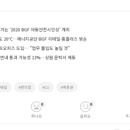
가는 ‘2020 BGF 아동안전시민상’ 개최
도 20℃…에너지공단·BGF 리테일·홈플러스 맞손
트오피스 도입… "업무 몰입도 높일 것"
 연내 통과 가능성 13%…상원 문턱서 제동
리테일
#편의점
#CU
#백종원
0
0
화나요
슬퍼요
추