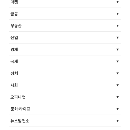
마켓
금융
부동산
산업
경제
국제
정치
사회
오피니언
문화·라이프
뉴스발전소