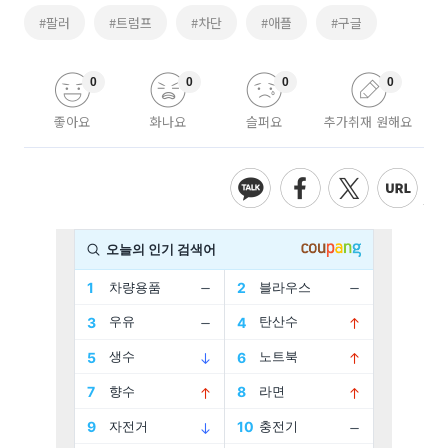
#팔러
#트럼프
#차단
#애플
#구글
0
0
0
0
좋아요
화나요
슬퍼요
추가취재 원해요