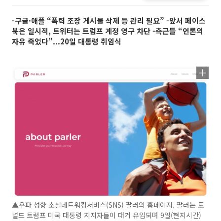
-구글·애플 “폭력 조장 게시물 삭제 등 관리 필요” -앞서 페이스
북은 일시적, 트위터는 트럼프 계정 영구 차단 -측근들 “언론의
자유 죽었다”...20일 대통령 취임식
▲우파 성향 소셜네트워킹서비스(SNS) 팔러의 홈페이지. 팔러는 도
널드 트럼프 미국 대통령 지지자들이 대거 유입되며 9일(현지시간)