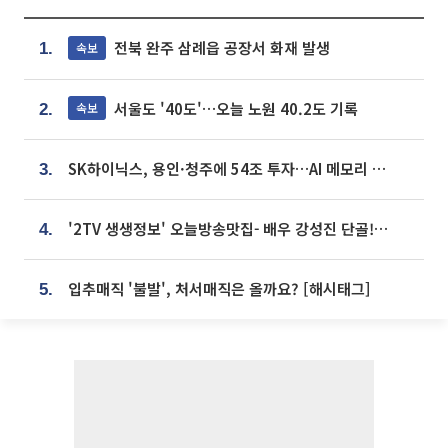
전북 완주 삼례읍 공장서 화재 발생
속보
1.
서울도 '40도'…오늘 노원 40.2도 기록
속보
2.
SK하이닉스, 용인·청주에 54조 투자…AI 메모리 생산기지 키운다
3.
'2TV 생생정보' 오늘방송맛집- 배우 강성진 단골! 쌀국수ㆍ푸팟퐁 커리 맛집 '블○○○'
4.
입추매직 '불발', 처서매직은 올까요? [해시태그]
5.