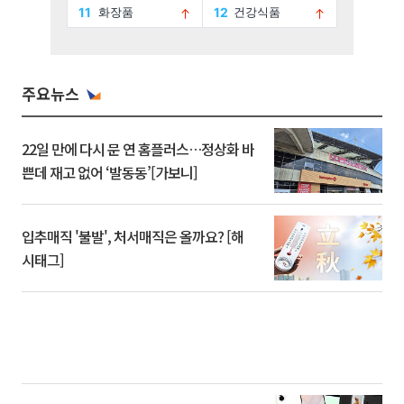
주요뉴스
22일 만에 다시 문 연 홈플러스…정상화 바
쁜데 재고 없어 ‘발동동’[가보니]
입추매직 '불발', 처서매직은 올까요? [해
시태그]