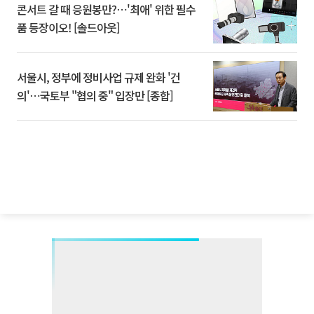
콘서트 갈 때 응원봉만?⋯'최애' 위한 필수
품 등장이오! [솔드아웃]
서울시, 정부에 정비사업 규제 완화 '건
의'⋯국토부 "협의 중" 입장만 [종합]