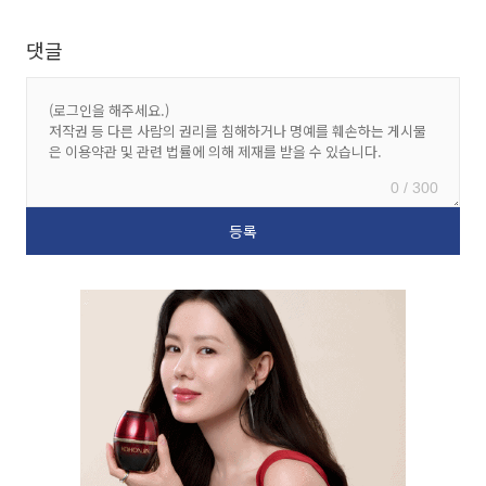
댓글
0 / 300