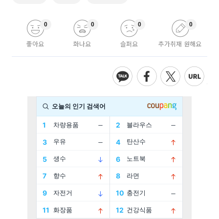
0
0
0
0
좋아요
화나요
슬퍼요
추가취재 원해요