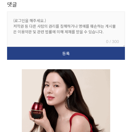
댓글
0 / 300