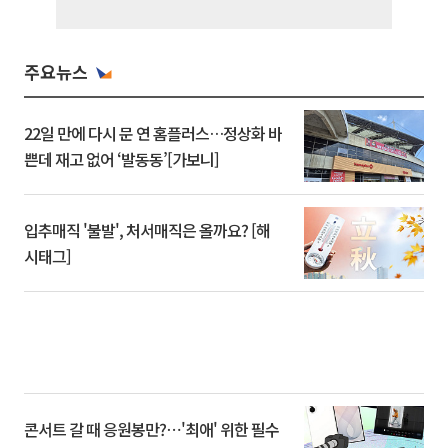
주요뉴스
22일 만에 다시 문 연 홈플러스…정상화 바
쁜데 재고 없어 ‘발동동’[가보니]
입추매직 '불발', 처서매직은 올까요? [해
시태그]
콘서트 갈 때 응원봉만?⋯'최애' 위한 필수