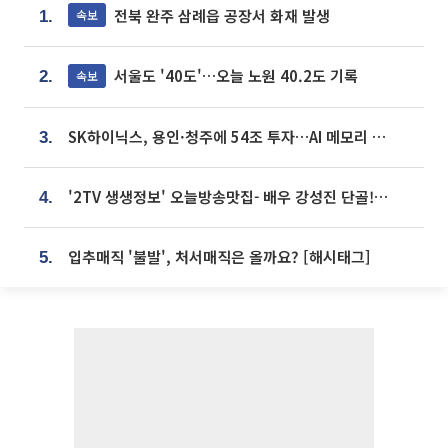
전북 완주 삼례읍 공장서 화재 발생
속보
1.
서울도 '40도'…오늘 노원 40.2도 기록
속보
2.
SK하이닉스, 용인·청주에 54조 투자…AI 메모리 생산기지 키운다
3.
'2TV 생생정보' 오늘방송맛집- 배우 강성진 단골! 쌀국수ㆍ푸팟퐁 커리 맛집 '블○○○'
4.
입추매직 '불발', 처서매직은 올까요? [해시태그]
5.