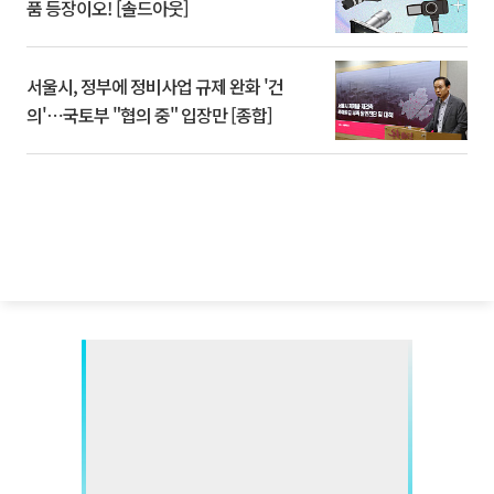
품 등장이오! [솔드아웃]
서울시, 정부에 정비사업 규제 완화 '건
의'⋯국토부 "협의 중" 입장만 [종합]