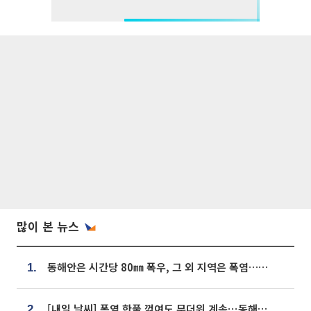
많이 본 뉴스
동해안은 시간당 80㎜ 폭우, 그 외 지역은 폭염…‘극과 극 날씨’
1.
[내일 날씨] 폭염 한풀 꺾여도 무더위 계속⋯동해안 이틀 연속 비
2.