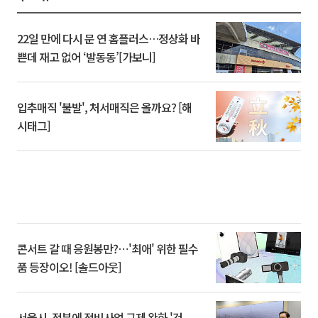
22일 만에 다시 문 연 홈플러스…정상화 바
쁜데 재고 없어 ‘발동동’[가보니]
입추매직 '불발', 처서매직은 올까요? [해
시태그]
콘서트 갈 때 응원봉만?⋯'최애' 위한 필수
품 등장이오! [솔드아웃]
서울시, 정부에 정비사업 규제 완화 '건