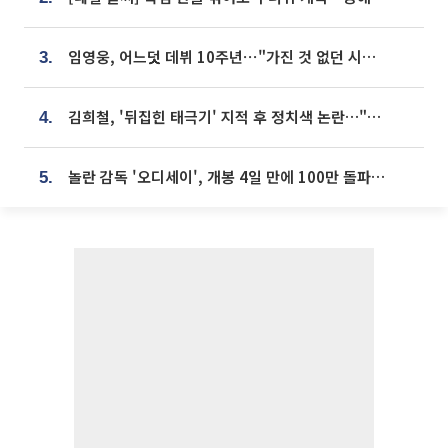
임영웅, 어느덧 데뷔 10주년⋯"가진 것 없던 시절, 내 앞엔 20명의 팬뿐"
3.
김희철, '뒤집힌 태극기' 지적 후 정치색 논란…"좌우 떠나 우리나라 국기"
4.
놀란 감독 '오디세이', 개봉 4일 만에 100만 돌파⋯'왕사남' 보다 빠르다
5.