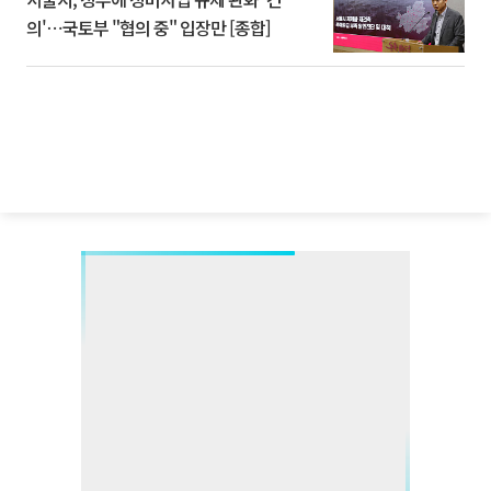
의'⋯국토부 "협의 중" 입장만 [종합]