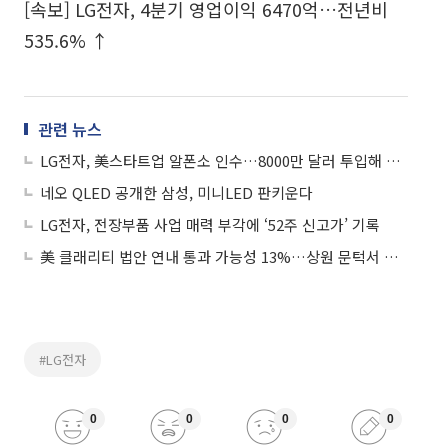
[속보] LG전자, 4분기 영업이익 6470억…전년비
535.6% ↑
관련 뉴스
LG전자, 美스타트업 알폰소 인수…8000만 달러 투입해 SW 강화 초석
네오 QLED 공개한 삼성, 미니LED 판키운다
LG전자, 전장부품 사업 매력 부각에 ‘52주 신고가’ 기록
美 클래리티 법안 연내 통과 가능성 13%…상원 문턱서 제동
#LG전자
0
0
0
0