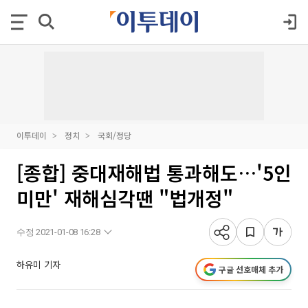
이투데이
정치
국회/정당
[종합] 중대재해법 통과해도…'5인
미만' 재해심각땐 "법개정"
수정 2021-01-08 16:28
하유미 기자
구글 선호매체 추가