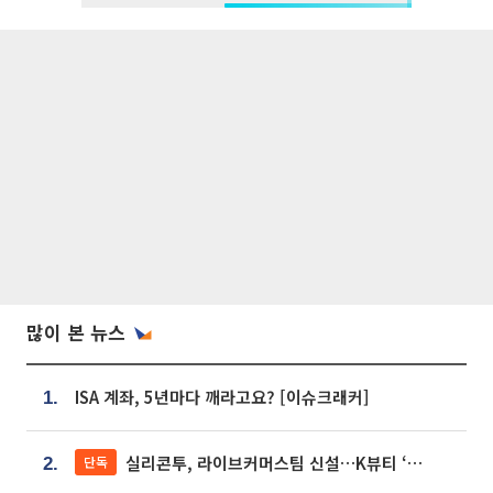
많이 본 뉴스
ISA 계좌, 5년마다 깨라고요? [이슈크래커]
1.
실리콘투, 라이브커머스팀 신설…K뷰티 ‘글로벌 판매망’ 확대[K뷰티 라방戰]
단독
2.