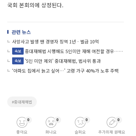
국회 본회의에 상정된다.
관련 뉴스
사망사고 발생 땐 경영자 징역 1년ㆍ벌금 10억
중대재해법 시행해도 5인미만 재해 여전할 경우…추미애 "법개정"
속보
'5인 미만 제외' 중대재해법, 법사위 통과
속보
‘아파도 집에서 늙고 싶어…’ 고령 가구 40%가 노후 주택
#중대재해법
0
0
0
0
좋아요
화나요
슬퍼요
추가취재 원해요