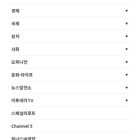
경제
국제
정치
사회
오피니언
문화·라이프
뉴스발전소
이투데이TV
스페셜리포트
Channel 5
위너스IR클럽