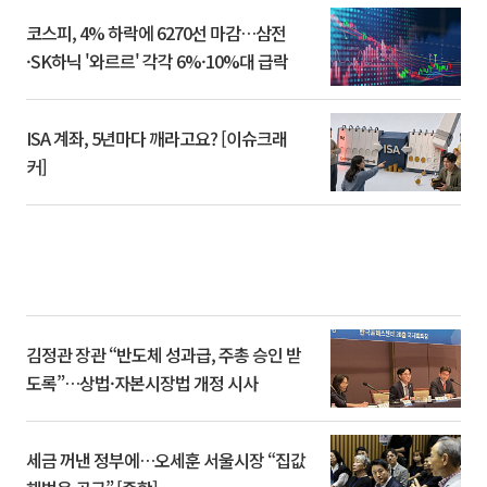
코스피, 4% 하락에 6270선 마감…삼전
·SK하닉 '와르르' 각각 6%·10%대 급락
ISA 계좌, 5년마다 깨라고요? [이슈크래
커]
김정관 장관 “반도체 성과급, 주총 승인 받
도록”…상법·자본시장법 개정 시사
세금 꺼낸 정부에…오세훈 서울시장 “집값