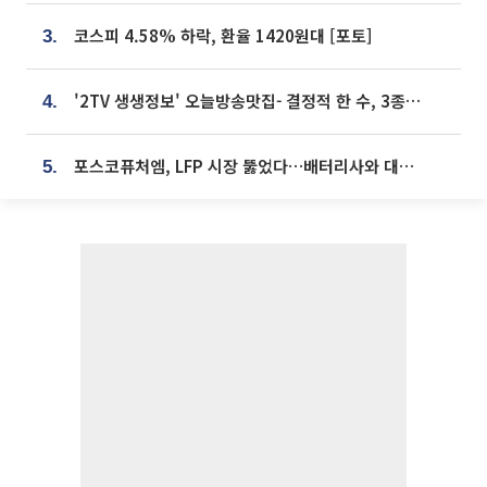
코스피 4.58% 하락, 환율 1420원대 [포토]
3.
'2TV 생생정보' 오늘방송맛집- 결정적 한 수, 3종 메밀면! 메밀 소바 맛집 '의○○○○'
4.
포스코퓨처엠, LFP 시장 뚫었다…배터리사와 대규모 장기 공급 합의
5.