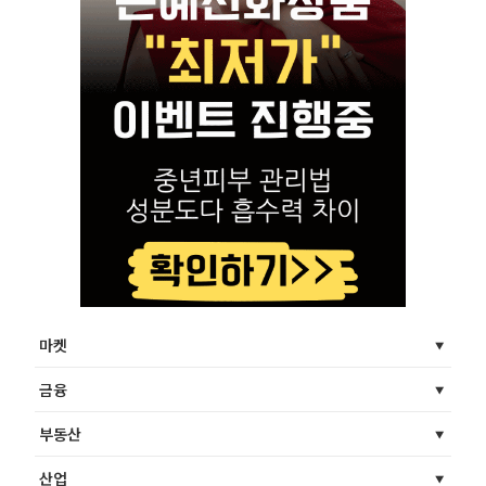
마켓
금융
부동산
산업