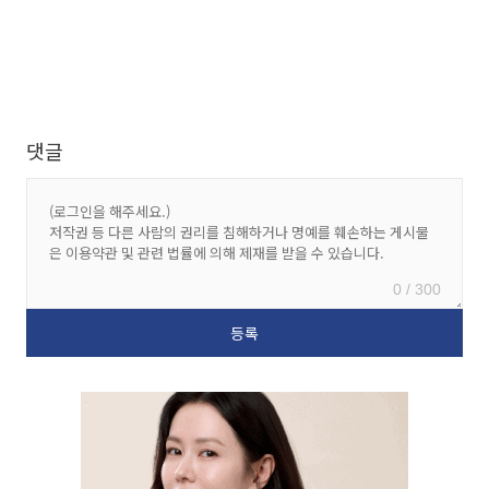
댓글
0 / 300