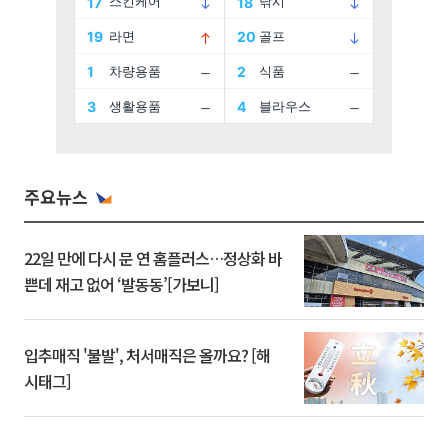
주요뉴스
22일 만에 다시 문 연 홈플러스…정상화 바
쁜데 재고 없어 ‘발동동’[가보니]
입추매직 '불발', 처서매직은 올까요? [해
시태그]