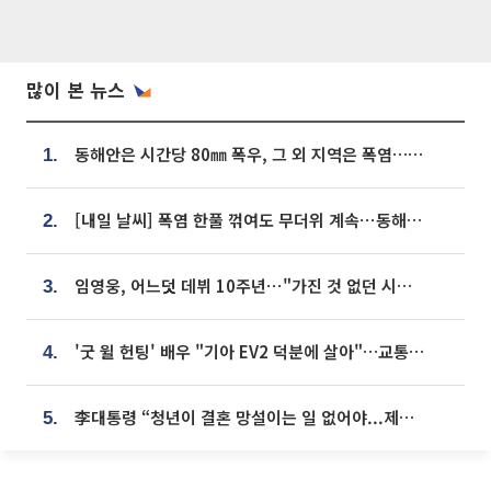
많이 본 뉴스
동해안은 시간당 80㎜ 폭우, 그 외 지역은 폭염…‘극과 극 날씨’
1.
[내일 날씨] 폭염 한풀 꺾여도 무더위 계속⋯동해안 이틀 연속 비
2.
임영웅, 어느덧 데뷔 10주년⋯"가진 것 없던 시절, 내 앞엔 20명의 팬뿐"
3.
'굿 윌 헌팅' 배우 "기아 EV2 덕분에 살아"…교통사고 후 안전성 극찬
4.
李대통령 “청년이 결혼 망설이는 일 없어야...제도상 불이익 조사”
5.