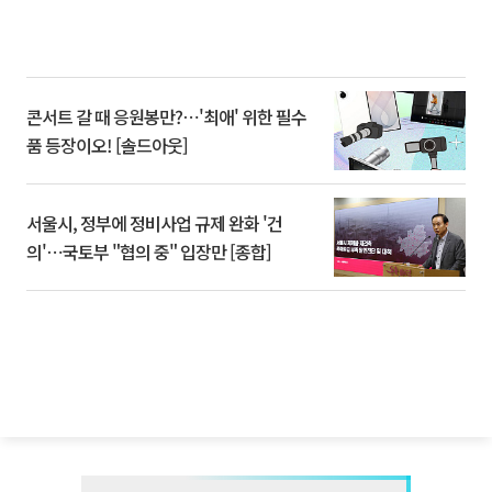
콘서트 갈 때 응원봉만?⋯'최애' 위한 필수
품 등장이오! [솔드아웃]
서울시, 정부에 정비사업 규제 완화 '건
의'⋯국토부 "협의 중" 입장만 [종합]