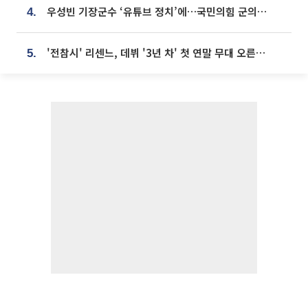
우성빈 기장군수 ‘유튜브 정치’에…국민의힘 군의원들 집단 반발
4.
'전참시' 리센느, 데뷔 '3년 차' 첫 연말 무대 오른다⋯"그동안 섭외 안 와"
5.