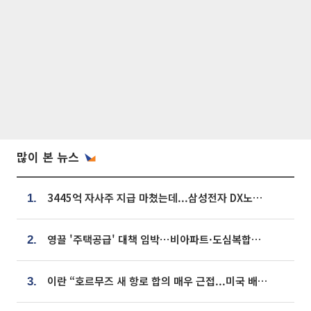
많이 본 뉴스
3445억 자사주 지급 마쳤는데...삼성전자 DX노조, 뒤늦은 '떼쓰기 집회'
1.
영끌 '주택공급' 대책 임박⋯비아파트·도심복합까지 총동원
2.
이란 “호르무즈 새 항로 합의 매우 근접...미국 배상 먼저”
3.