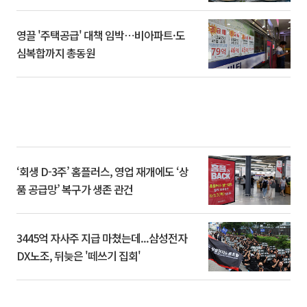
영끌 '주택공급' 대책 임박⋯비아파트·도
심복합까지 총동원
‘회생 D-3주’ 홈플러스, 영업 재개에도 ‘상
품 공급망’ 복구가 생존 관건
3445억 자사주 지급 마쳤는데...삼성전자
DX노조, 뒤늦은 '떼쓰기 집회'