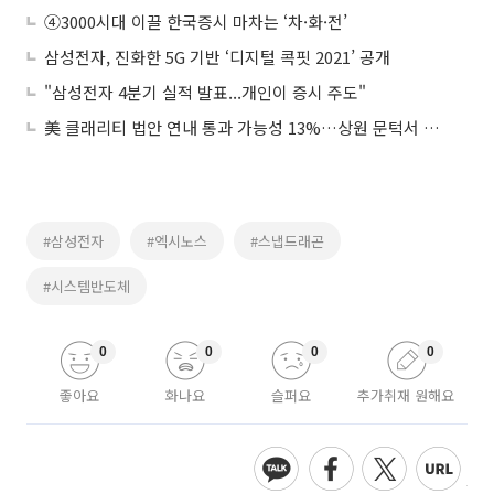
④3000시대 이끌 한국증시 마차는 ‘차·화·전’
삼성전자, 진화한 5G 기반 ‘디지털 콕핏 2021’ 공개
"삼성전자 4분기 실적 발표...개인이 증시 주도"
美 클래리티 법안 연내 통과 가능성 13%…상원 문턱서 제동
#삼성전자
#엑시노스
#스냅드래곤
#시스템반도체
0
0
0
0
좋아요
화나요
슬퍼요
추가취재 원해요