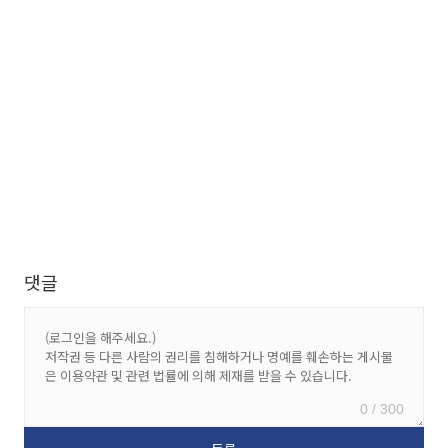
댓글
0 / 300