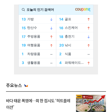
주요뉴스
바다 태운 폭염에…회 한 접시도 ‘히트플레
이션’