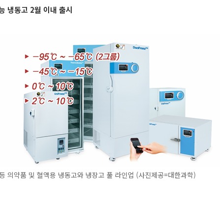
능 냉동고 2월 이내 출시
등 의약품 및 혈액용 냉동고와 냉장고 풀 라인업 (사진제공=대한과학)