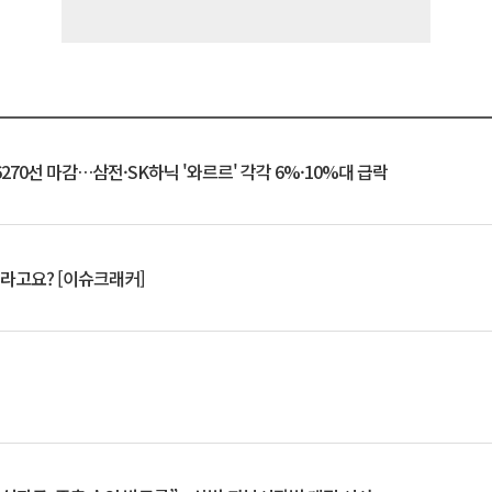
6270선 마감…삼전·SK하닉 '와르르' 각각 6%·10%대 급락
 깨라고요? [이슈크래커]