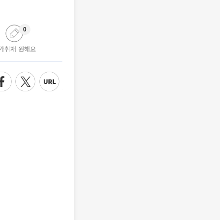
0
가취재 원해요