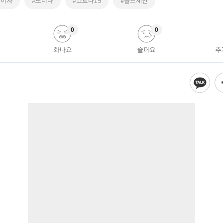
화이자
#모더나
#코로나19
#콜드체인
0
0
화나요
슬퍼요
추