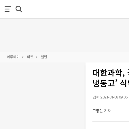
이투데이
마켓
일반
대한과학,
냉동고’ 
입력 2021-01-08 09:05
고종민 기자