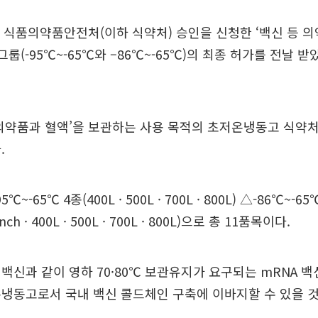
 식품의약품안전처(이하 식약처) 승인을 신청한 ‘백신 등 의
룹(-95℃~-65℃와 –86℃~-65℃)의 최종 허가를 전날 받
의약품과 혈액’을 보관하는 사용 목적의 초저온냉동고 식약
.
~-65℃ 4종(400L · 500L · 700L · 800L) △-86℃~-65℃
ench · 400L · 500L · 700L · 800L)으로 총 11품목이다.
백신과 같이 영하 70·80℃ 보관유지가 요구되는 mRNA 
냉동고로서 국내 백신 콜드체인 구축에 이바지할 수 있을 