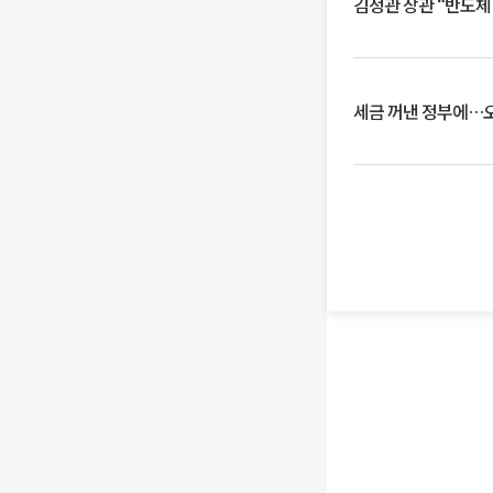
김정관 장관 “반도체
세금 꺼낸 정부에…오