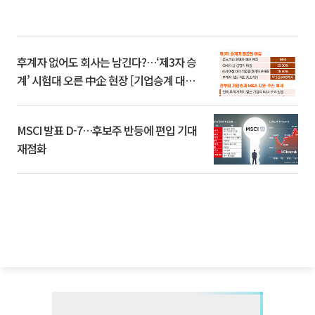
후계자 없어도 회사는 남긴다?…‘제3자 승
계’ 시험대 오른 中企 현장 [기업승계 대전
환]
MSCI 발표 D-7…후보주 반등에 편입 기대
재점화