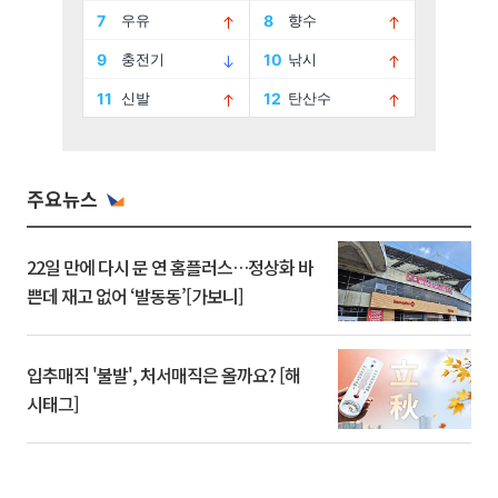
주요뉴스
22일 만에 다시 문 연 홈플러스…정상화 바
쁜데 재고 없어 ‘발동동’[가보니]
입추매직 '불발', 처서매직은 올까요? [해
시태그]