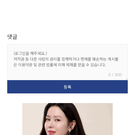
댓글
0 / 300