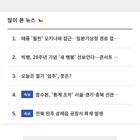
많이 본 뉴스
태풍 '돌핀' 오키나와 접근…일본기상청 경로 업데이트
1.
빅뱅, 20주년 기념 '새 뱅봉' 선보인다⋯콘서트 앞두고 팝업 개최
2.
오늘은 절기 '입추', 뜻은?
3.
합수본, '통계 조작' 서울·경기·충북 선관위 등 추가 압수수색
속보
4.
전북 완주 삼례읍 공장서 화재 발생
속보
5.