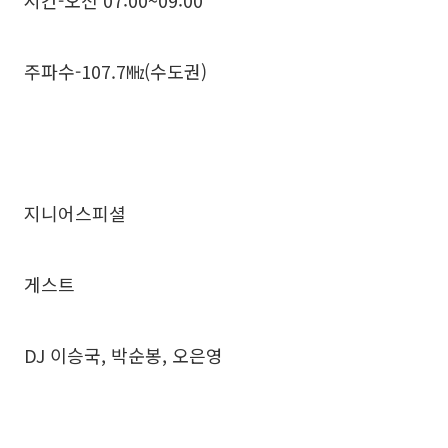
주파수-107.7㎒(수도권)
지니어스피셜
게스트
DJ 이승국, 박순봉, 오은영