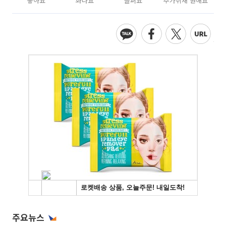
좋아요
화나요
슬퍼요
추가취재 원해요
주요뉴스