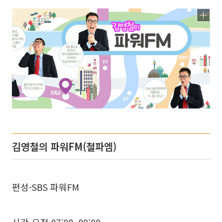
김영철의 파워FM(철파엠)
편성-SBS 파워FM
시간-오전 07:00~09:00