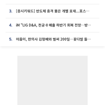
[증시키워드] 반도체 충격 뚫은 개별 호재...포스코퓨처엠·에코프로·한화솔루션 '눈길'
3.
iM "LIG D&A, 천궁-II 매출 하반기 회복 전망…방산 톱픽 유지"
4.
아옳이, 한의사 김형배와 벌써 200일⋯꽃다발 들고 "프러포즈 아냐"
5.