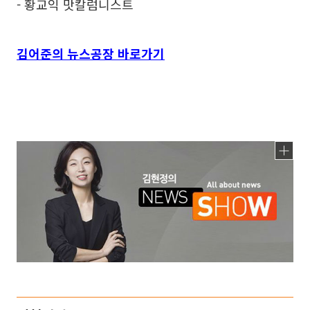
- 황교익 맛칼럼니스트
김어준의 뉴스공장 바로가기