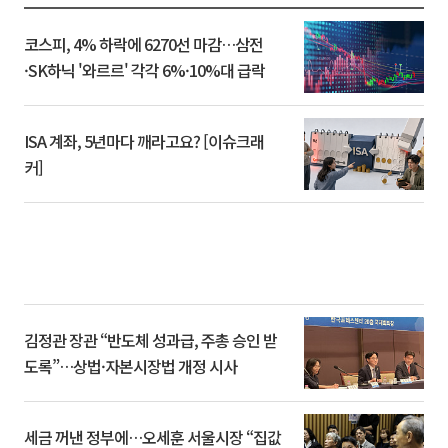
코스피, 4% 하락에 6270선 마감…삼전
·SK하닉 '와르르' 각각 6%·10%대 급락
ISA 계좌, 5년마다 깨라고요? [이슈크래
커]
김정관 장관 “반도체 성과급, 주총 승인 받
도록”…상법·자본시장법 개정 시사
세금 꺼낸 정부에…오세훈 서울시장 “집값