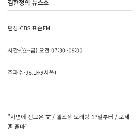
김현정의 뉴스쇼
편성-CBS 표준FM
시간-(월~금) 오전 07:30~09:00
주파수-98.1㎒(서울)
"사면에 선그은 文 / 헬스장 노래방 17일부터 / 오세
훈 출마"