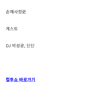
손해사정史
게스트
DJ 박성광, 딘딘
컬투쇼 바로가기