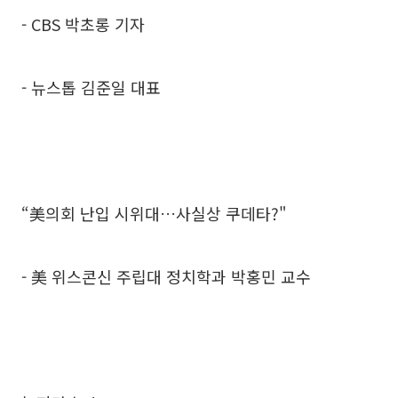
- CBS 박초롱 기자
- 뉴스톱 김준일 대표
“美의회 난입 시위대…사실상 쿠데타?"
- 美 위스콘신 주립대 정치학과 박홍민 교수