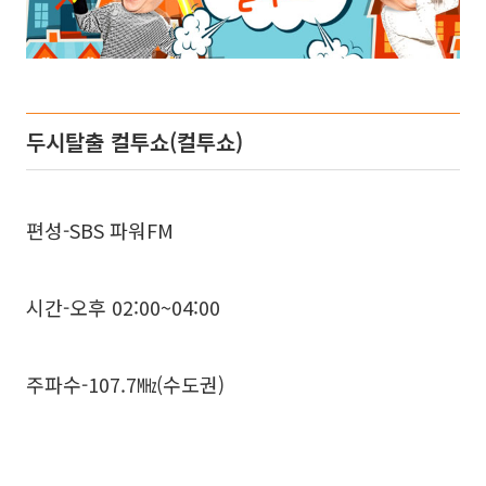
두시탈출 컬투쇼(컬투쇼)
편성-SBS 파워FM
시간-오후 02:00~04:00
주파수-107.7㎒(수도권)