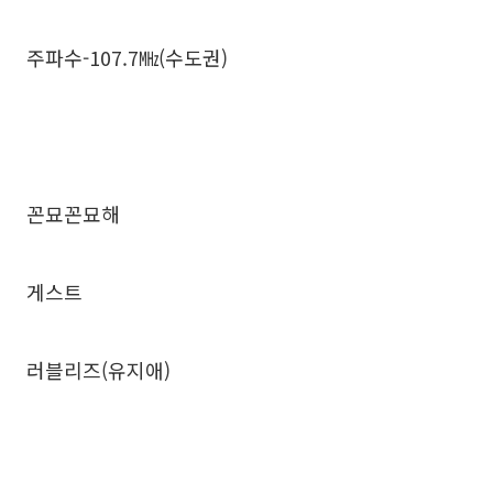
주파수-107.7㎒(수도권)
꼰묘꼰묘해
게스트
러블리즈(유지애)