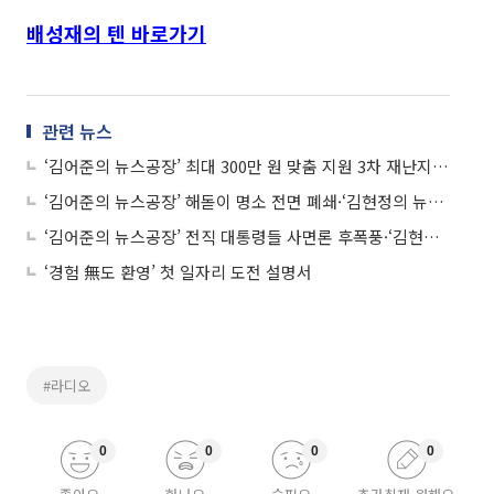
배성재의 텐 바로가기
관련 뉴스
‘김어준의 뉴스공장’ 최대 300만 원 맞춤 지원 3차 재난지원금·‘김현정의 뉴스쇼’ 이제는 검찰개혁, 사법개혁이다·‘철파엠’ 산들, 양정무, 타일러, 주시은·‘컬투쇼’ 하하, 최재훈 外
‘김어준의 뉴스공장’ 해돋이 명소 전면 폐쇄·‘김현정의 뉴스쇼’ 김진욱 공수처장 후보, 무엇을 해야 할까·‘철파엠’ 산들, 이다지, 헤이지니·‘컬투쇼’ 신봉선, 딕펑스, 백아연 外
‘김어준의 뉴스공장’ 전직 대통령들 사면론 후폭풍·‘김현정의 뉴스쇼’ 16개월 정인이 양부모, 살인죄 적용해야·‘철파엠’ 윤시윤, 임선규, 박순봉, 타일러, 황보·‘컬투쇼’ 김민경, 한해 外
‘경험 無도 환영’ 첫 일자리 도전 설명서
#라디오
0
0
0
0