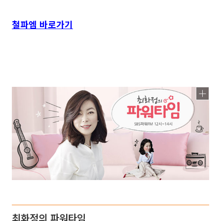
철파엠 바로가기
최화정의 파워타임