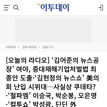
이투데이
문화·라이프
방송/TV
[오늘의 라디오] ‘김어준의 뉴스공
장’ 여야, 중대재해기업처벌법 최
종안 도출·‘김현정의 뉴스쇼’ 美의
회 난입 시위대…사실상 쿠데타?
·‘철파엠’ 이승국, 박순봉, 오은영
·‘컬투쇼’ 박성광, 딘딘 外