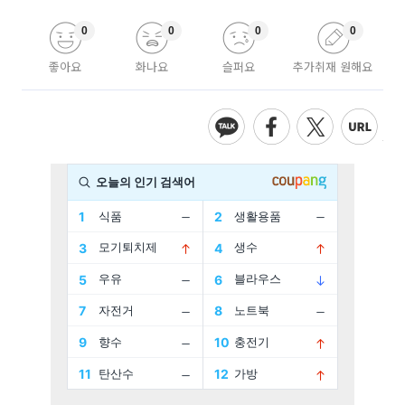
0
0
0
0
좋아요
화나요
슬퍼요
추가취재 원해요