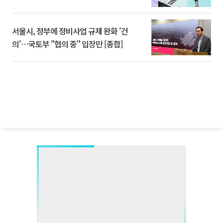
서울시, 정부에 정비사업 규제 완화 '건
의'⋯국토부 "협의 중" 입장만 [종합]