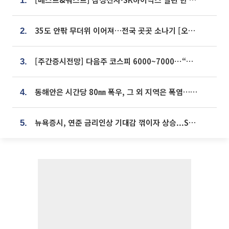
1.
35도 안팎 무더위 이어져…전국 곳곳 소나기 [오늘 날씨]
2.
[주간증시전망] 다음주 코스피 6000~7000⋯“外人 수급은 정책이 변수”
3.
동해안은 시간당 80㎜ 폭우, 그 외 지역은 폭염…‘극과 극 날씨’
4.
뉴욕증시, 연준 금리인상 기대감 꺾이자 상승...S&P500 사상 최고치 [종합]
5.