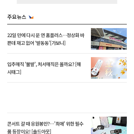
주요뉴스
22일 만에 다시 문 연 홈플러스…정상화 바
쁜데 재고 없어 ‘발동동’[가보니]
입추매직 '불발', 처서매직은 올까요? [해
시태그]
콘서트 갈 때 응원봉만?⋯'최애' 위한 필수
품 등장이오! [솔드아웃]