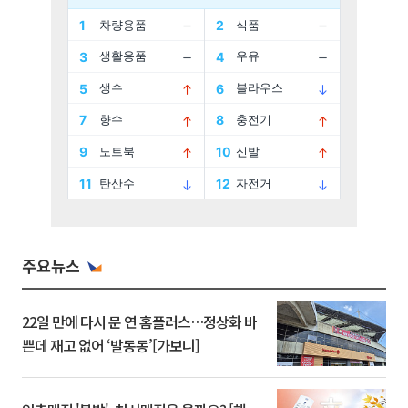
주요뉴스
22일 만에 다시 문 연 홈플러스…정상화 바
쁜데 재고 없어 ‘발동동’[가보니]