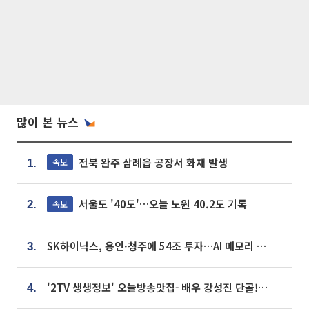
많이 본 뉴스
전북 완주 삼례읍 공장서 화재 발생
속보
1.
서울도 '40도'…오늘 노원 40.2도 기록
속보
2.
SK하이닉스, 용인·청주에 54조 투자…AI 메모리 생산기지 키운다
3.
'2TV 생생정보' 오늘방송맛집- 배우 강성진 단골! 쌀국수ㆍ푸팟퐁 커리 맛집 '블○○○'
4.