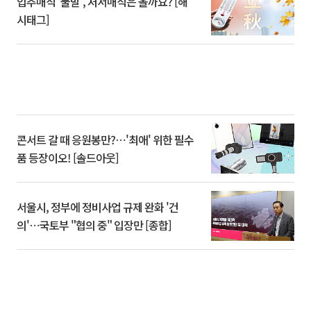
입추매직 '불발', 처서매직은 올까요? [해
시태그]
콘서트 갈 때 응원봉만?⋯'최애' 위한 필수
품 등장이오! [솔드아웃]
서울시, 정부에 정비사업 규제 완화 '건
의'⋯국토부 "협의 중" 입장만 [종합]