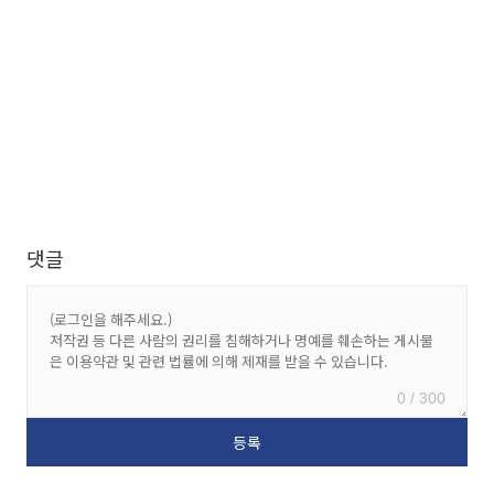
댓글
0 / 300