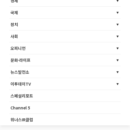
경제
국제
정치
사회
오피니언
문화·라이프
뉴스발전소
이투데이TV
스페셜리포트
Channel 5
위너스IR클럽