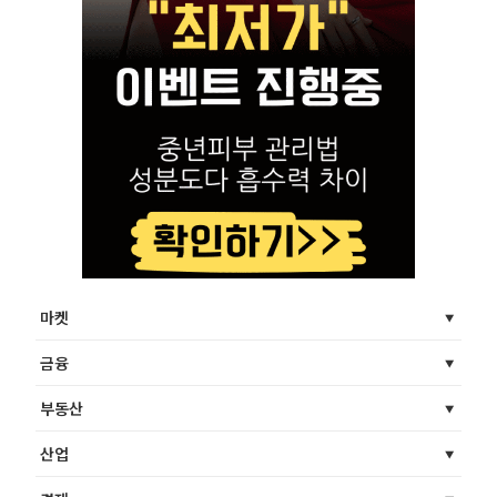
마켓
금융
부동산
산업