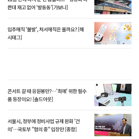
쁜데 재고 없어 ‘발동동’[가보니]
입추매직 '불발', 처서매직은 올까요? [해
시태그]
콘서트 갈 때 응원봉만?⋯'최애' 위한 필수
품 등장이오! [솔드아웃]
서울시, 정부에 정비사업 규제 완화 '건
의'⋯국토부 "협의 중" 입장만 [종합]