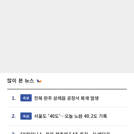
많이 본 뉴스
전북 완주 삼례읍 공장서 화재 발생
속보
1.
서울도 '40도'…오늘 노원 40.2도 기록
속보
2.