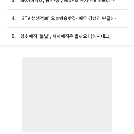
SK하이닉스, 용인·청주에 54조 투자…AI 메모리 생산기지 키운다
3.
'2TV 생생정보' 오늘방송맛집- 배우 강성진 단골! 쌀국수ㆍ푸팟퐁 커리 맛집 '블○○○'
4.
입추매직 '불발', 처서매직은 올까요? [해시태그]
5.