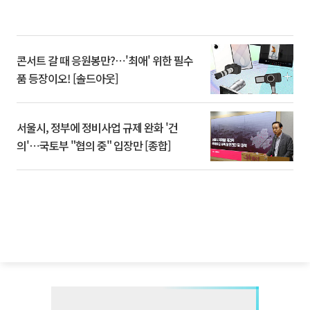
콘서트 갈 때 응원봉만?⋯'최애' 위한 필수
품 등장이오! [솔드아웃]
서울시, 정부에 정비사업 규제 완화 '건
의'⋯국토부 "협의 중" 입장만 [종합]