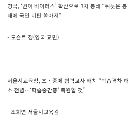
영국, ‘변이 바이러스’ 확산으로 3차 봉쇄 “뒤늦은 봉
쇄에 국민 비판 쏟아져”
- 도슨트 정(영국 교민)
서울시교육청, 초‧중에 협력교사 배치 “학습격차 해
소 전념…‘학습중간층’ 복원할 것”
- 조희연 서울시교육감