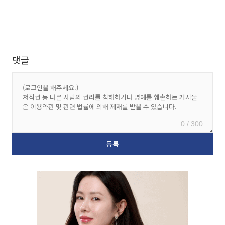
댓글
0 / 300