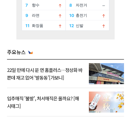
주요뉴스
22일 만에 다시 문 연 홈플러스…정상화 바
쁜데 재고 없어 ‘발동동’[가보니]
입추매직 '불발', 처서매직은 올까요? [해
시태그]