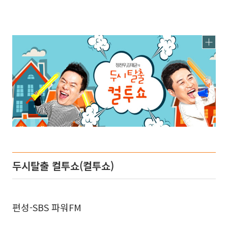
두시탈출 컬투쇼(컬투쇼)
편성-SBS 파워FM