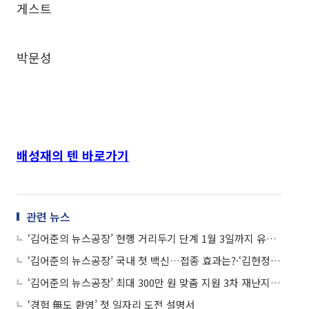
게스트
박문성
배성재의 텐 바로가기
관련 뉴스
‘김어준의 뉴스공장’ 현행 거리두기 단계 1월 3일까지 유지·‘김현정의 뉴스쇼’ 윤석열 복귀 파장·‘철파엠’ 주시은, 나웅준, 조동찬, 박지윤, 이문희·‘컬투쇼’ 권혁수, 최성민, 강재준 外
‘김어준의 뉴스공장’ 국내 첫 백신…접종 효과는?·‘김현정의 뉴스쇼’ 영국 변이 코로나, 우리도 뚫렸다·‘철파엠’ 주시은, 임선규, 타일러, 황보·‘컬투쇼’ 유민상, 차인표 外
‘김어준의 뉴스공장’ 최대 300만 원 맞춤 지원 3차 재난지원금·‘김현정의 뉴스쇼’ 이제는 검찰개혁, 사법개혁이다·‘철파엠’ 산들, 양정무, 타일러, 주시은·‘컬투쇼’ 하하, 최재훈 外
‘경험 無도 환영’ 첫 일자리 도전 설명서