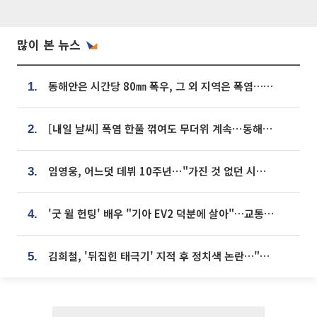
많이 본 뉴스
동해안은 시간당 80㎜ 폭우, 그 외 지역은 폭염…‘극과 극 날씨’
1.
[내일 날씨] 폭염 한풀 꺾여도 무더위 계속⋯동해안 이틀 연속 비
2.
임영웅, 어느덧 데뷔 10주년⋯"가진 것 없던 시절, 내 앞엔 20명의 팬뿐"
3.
'굿 윌 헌팅' 배우 "기아 EV2 덕분에 살아"…교통사고 후 안전성 극찬
4.
김희철, '뒤집힌 태극기' 지적 후 정치색 논란…"좌우 떠나 우리나라 국기"
5.