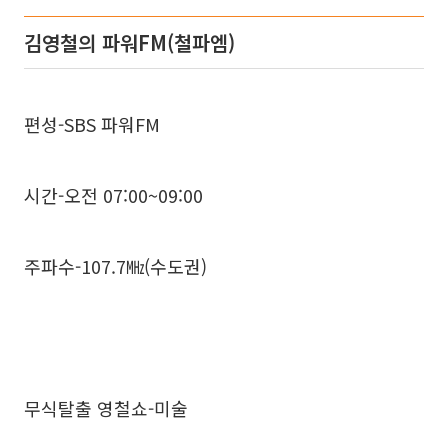
김영철의 파워FM(철파엠)
편성-SBS 파워FM
시간-오전 07:00~09:00
주파수-107.7㎒(수도권)
무식탈출 영철쇼-미술