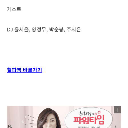
게스트
DJ 윤시윤, 양정무, 박순봉, 주시은
철파엠 바로가기