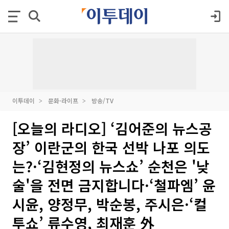
이투데이
문화·라이프
방송/TV
[오늘의 라디오] ‘김어준의 뉴스공
장’ 이란군의 한국 선박 나포 의도
는?·‘김현정의 뉴스쇼’ 순천은 '낮
술'을 전면 금지합니다·‘철파엠’ 윤
시윤, 양정무, 박순봉, 주시은·‘컬
투쇼’ 류수영, 최재훈 外