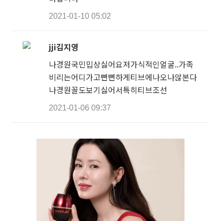
2021-01-10 05:02
jji김지영
나경원국민밉상싫어요저가식적인얼굴..가족
비리는어디가고뻔뻔하게티브에나오나않본다
나경원꼴도보기싫어서특히티브조선
2021-01-06 09:37