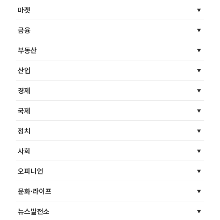
마켓
금융
부동산
산업
경제
국제
정치
사회
오피니언
문화·라이프
뉴스발전소