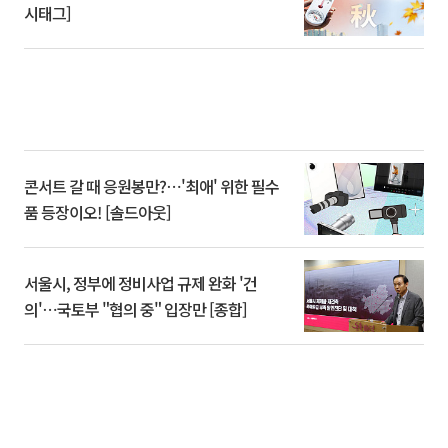
시태그]
콘서트 갈 때 응원봉만?⋯'최애' 위한 필수
품 등장이오! [솔드아웃]
서울시, 정부에 정비사업 규제 완화 '건
의'⋯국토부 "협의 중" 입장만 [종합]