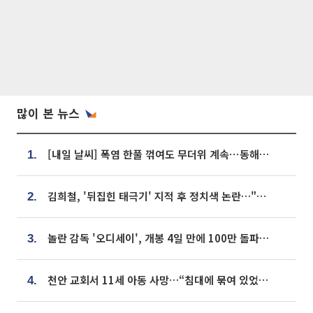
많이 본 뉴스
[내일 날씨] 폭염 한풀 꺾여도 무더위 계속⋯동해안 이틀 연속 비
1.
김희철, '뒤집힌 태극기' 지적 후 정치색 논란…"좌우 떠나 우리나라 국기"
2.
놀란 감독 '오디세이', 개봉 4일 만에 100만 돌파⋯'왕사남' 보다 빠르다
3.
천안 교회서 11세 아동 사망…“침대에 묶여 있었다” 진술 확보
4.