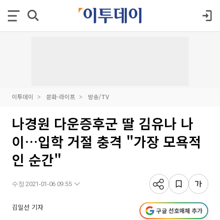
이투데이
문화·라이프
방송/TV
나경원 다운증후군 딸 김유나 나
이…입학 거절 충격 "가장 모욕적
인 순간"
수정 2021-01-06 09:55
김일선 기자
구글 선호매체 추가