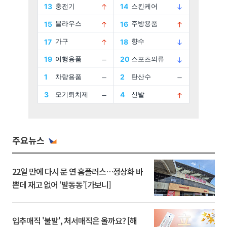
주요뉴스
22일 만에 다시 문 연 홈플러스…정상화 바
쁜데 재고 없어 ‘발동동’[가보니]
입추매직 '불발', 처서매직은 올까요? [해