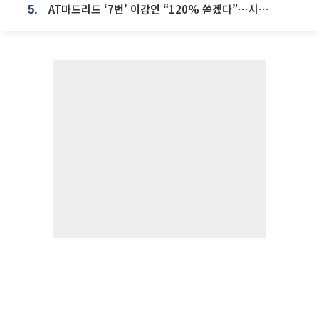
AT마드리드 ‘7번’ 이강인 “120% 쏟겠다”⋯시메오네 감독 “필요한 선수”
5.