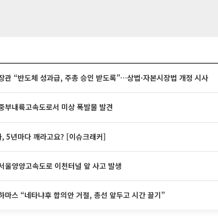
장관 “반도체 성과급, 주총 승인 받도록”…상법·자본시장법 개정 시사
중부내륙고속도로서 미상 폭발물 발견
계좌, 5년마다 깨라고요? [이슈크래커]
서울양양고속도로 이천터널 앞 사고 발생
하마스 “네타냐후 합의안 거절, 총선 앞두고 시간 끌기”