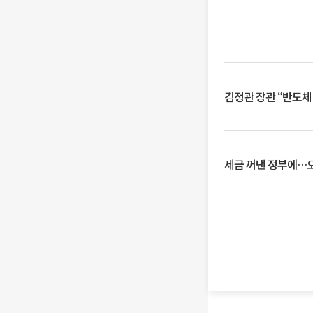
김정관 장관 “반도체
세금 꺼낸 정부에…오