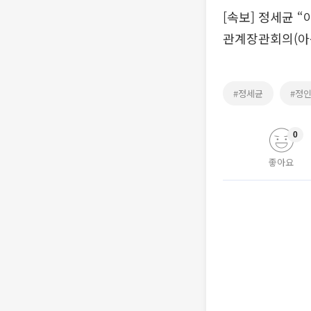
[속보] 정세균 
관계장관회의(아
#정세균
#정
0
좋아요