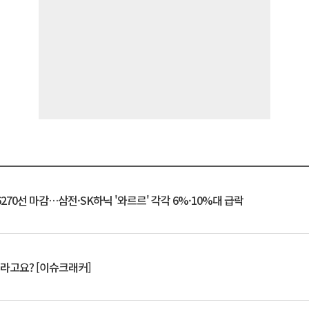
6270선 마감…삼전·SK하닉 '와르르' 각각 6%·10%대 급락
 깨라고요? [이슈크래커]