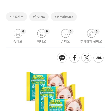
#브렉시트
#한영fta
#코트라kotra
0
0
0
0
좋아요
화나요
슬퍼요
추가취재 원해요