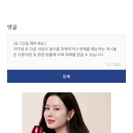
댓글
0 / 300