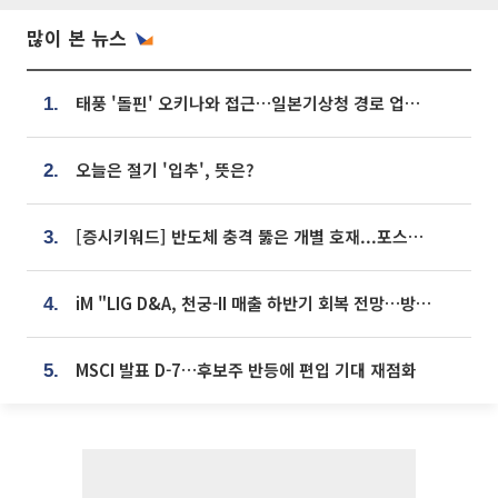
많이 본 뉴스
태풍 '돌핀' 오키나와 접근…일본기상청 경로 업데이트
1.
오늘은 절기 '입추', 뜻은?
2.
[증시키워드] 반도체 충격 뚫은 개별 호재...포스코퓨처엠·에코프로·한화솔루션 '눈길'
3.
iM "LIG D&A, 천궁-II 매출 하반기 회복 전망…방산 톱픽 유지"
4.
MSCI 발표 D-7…후보주 반등에 편입 기대 재점화
5.