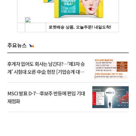
주요뉴스
후계자 없어도 회사는 남긴다?…‘제3자 승
계’ 시험대 오른 中企 현장 [기업승계 대전
환]
MSCI 발표 D-7…후보주 반등에 편입 기대
재점화