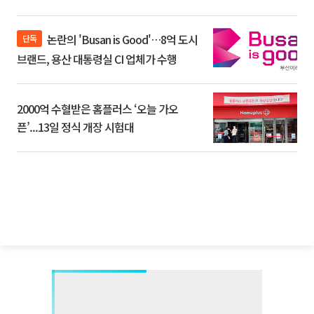
논란의 'Busan is Good'…8억 도시
단독
브랜드, 용산 대통령실 CI 업체가 수행
2000억 수혈받은 홈플러스 ‘오늘 가오
픈’...13일 정식 개장 시험대