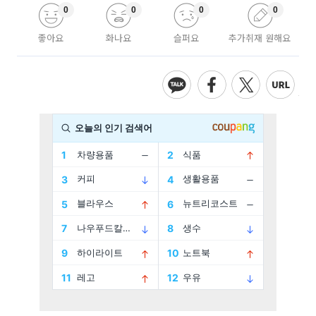
0
0
0
0
좋아요
화나요
슬퍼요
추가취재 원해요