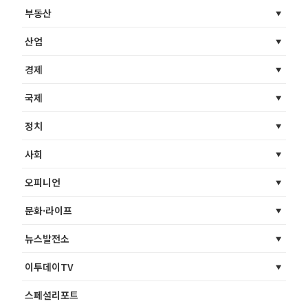
부동산
산업
경제
국제
정치
사회
오피니언
문화·라이프
뉴스발전소
이투데이TV
스페셜리포트