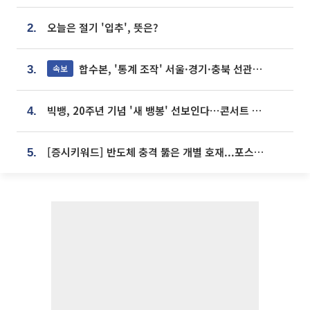
오늘은 절기 '입추', 뜻은?
2.
합수본, '통계 조작' 서울·경기·충북 선관위 등 추가 압수수색
속보
3.
빅뱅, 20주년 기념 '새 뱅봉' 선보인다⋯콘서트 앞두고 팝업 개최
4.
[증시키워드] 반도체 충격 뚫은 개별 호재...포스코퓨처엠·에코프로·한화솔루션 '눈길'
5.