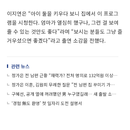
이지연은 “아이 둘을 키우다 보니 집에서 이 프로그
램을 시청한다. 엄마가 열심히 했구나, 그런 걸 보여
줄 수 있는 것만도 좋다”라며 “보시는 분들도 그냥 즐
거우셨으면 좋겠다”라고 출연 소감을 전했다.
관련 뉴스
정가은 전 남편 근황 “재력가? 전처 명의로 132억원 이상 편취”
정가은 이혼, 김원희 무례한 질문 "전 남편 집 꾸미기 가능하냐"
구혜선, 공개 열애 꺼려했던 男 누구였길래… 새 출발 소식 전할까
‘경험 無도 환영’ 첫 일자리 도전 설명서