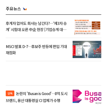
주요뉴스
후계자 없어도 회사는 남긴다?…‘제3자 승
계’ 시험대 오른 中企 현장 [기업승계 대전
환]
MSCI 발표 D-7…후보주 반등에 편입 기대
재점화
논란의 'Busan is Good'…8억 도시
단독
브랜드, 용산 대통령실 CI 업체가 수행