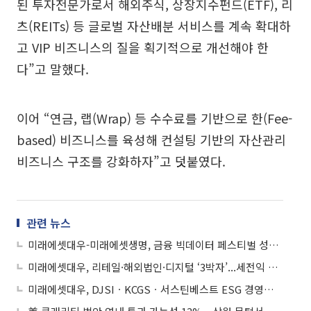
된 투자전문가로서 해외주식, 상장지수펀드(ETF), 리
츠(REITs) 등 글로벌 자산배분 서비스를 계속 확대하
고 VIP 비즈니스의 질을 획기적으로 개선해야 한
다”고 말했다.
이어 “연금, 랩(Wrap) 등 수수료를 기반으로 한(Fee-
based) 비즈니스를 육성해 컨설팅 기반의 자산관리
비즈니스 구조를 강화하자”고 덧붙였다.
관련 뉴스
미래에셋대우-미래에셋생명, 금융 빅데이터 페스티벌 성황리에 종료…전국 92개 대학ㆍ495팀 참여
미래에셋대우, 리테일·해외법인·디지털 ‘3박자’...세전익 1조원 ‘눈앞’
미래에셋대우, DJSIㆍKCGSㆍ서스틴베스트 ESG 경영성과 ‘3관왕’ 달성