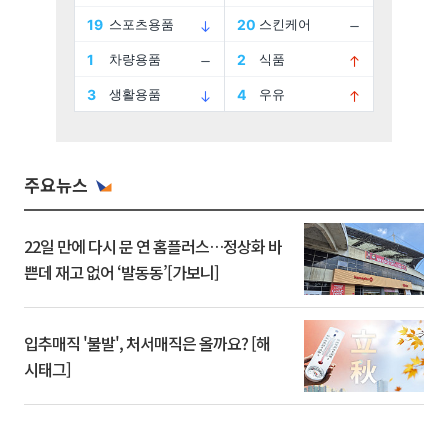
주요뉴스
22일 만에 다시 문 연 홈플러스…정상화 바
쁜데 재고 없어 ‘발동동’[가보니]
입추매직 '불발', 처서매직은 올까요? [해
시태그]