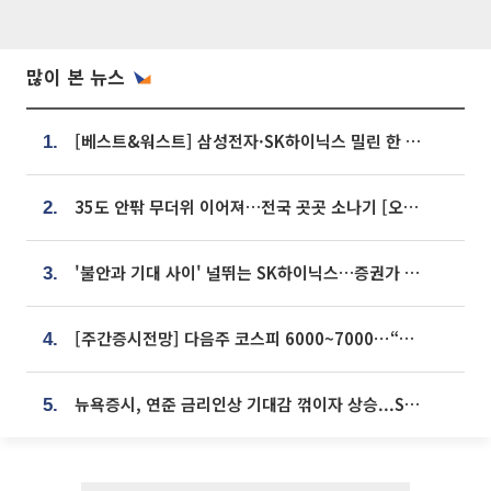
많이 본 뉴스
[베스트&워스트] 삼성전자·SK하이닉스 밀린 한 주…상상인증권은 85% 급등
1.
35도 안팎 무더위 이어져…전국 곳곳 소나기 [오늘 날씨]
2.
'불안과 기대 사이' 널뛰는 SK하이닉스…증권가 "HBM4·LTA 기반 펀터멘털 견고"
3.
[주간증시전망] 다음주 코스피 6000~7000⋯“外人 수급은 정책이 변수”
4.
뉴욕증시, 연준 금리인상 기대감 꺾이자 상승...S&P500 사상 최고치 [종합]
5.