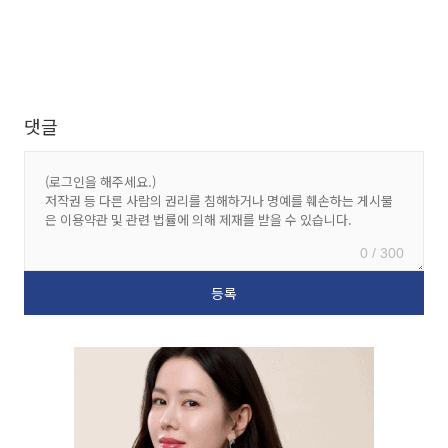
댓글
0 / 300