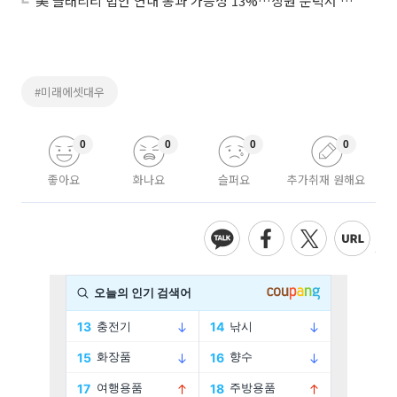
美 클래리티 법안 연내 통과 가능성 13%…상원 문턱서 제동
#미래에셋대우
0
0
0
0
좋아요
화나요
슬퍼요
추가취재 원해요