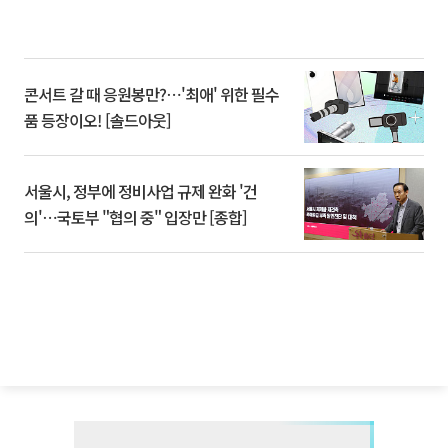
콘서트 갈 때 응원봉만?⋯'최애' 위한 필수
품 등장이오! [솔드아웃]
서울시, 정부에 정비사업 규제 완화 '건
의'⋯국토부 "협의 중" 입장만 [종합]