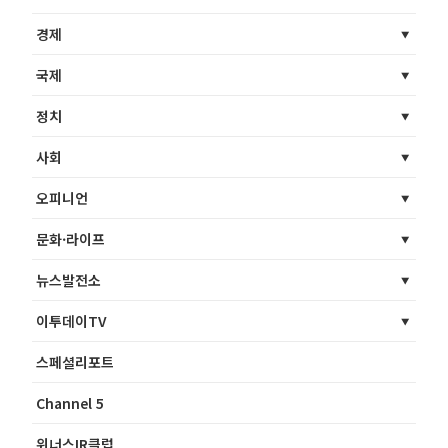
경제
국제
정치
사회
오피니언
문화·라이프
뉴스발전소
이투데이TV
스페셜리포트
Channel 5
위너스IR클럽