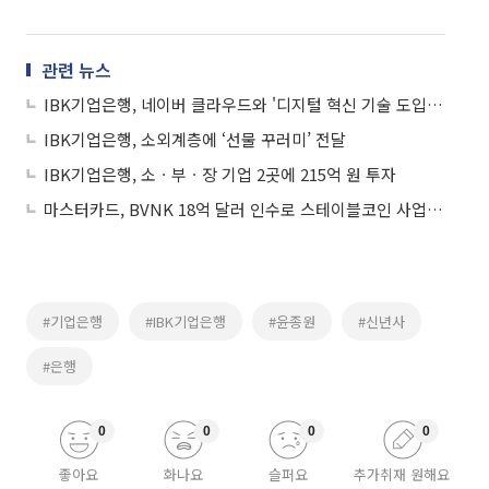
관련 뉴스
IBK기업은행, 네이버 클라우드와 '디지털 혁신 기술 도입' 업무협약 체결
IBK기업은행, 소외계층에 ‘선물 꾸러미’ 전달
IBK기업은행, 소ㆍ부ㆍ장 기업 2곳에 215억 원 투자
마스터카드, BVNK 18억 달러 인수로 스테이블코인 사업 본격 확장
#기업은행
#IBK기업은행
#윤종원
#신년사
#은행
0
0
0
0
좋아요
화나요
슬퍼요
추가취재 원해요