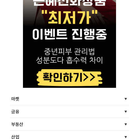
마켓
금융
부동산
산업