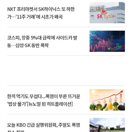
NXT 프리마켓서 SK하이닉스 또 하한
가⋯‘11주 거래’에 시초가 왜곡
코스피, 장중 5%대 급락에 사이드카 발
동…삼성·SK 동반 폭락
한끼 먹기도 무섭다...폭염이 부른 뜨거운
‘밥상 물가’[뉴노멀 된 히트플레이션]
오늘 KBO 긴급 실행위원회, 주말도 폭염