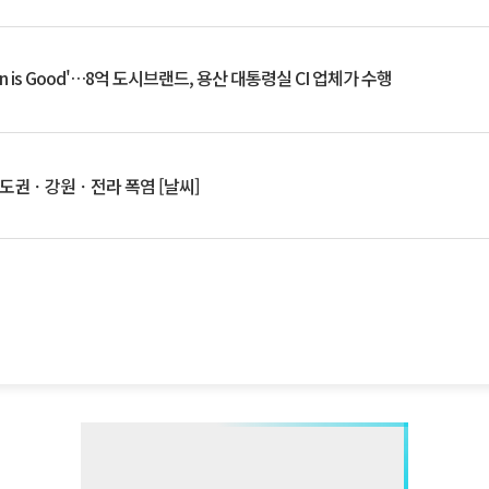
an is Good'…8억 도시브랜드, 용산 대통령실 CI 업체가 수행
수도권ㆍ강원ㆍ전라 폭염 [날씨]