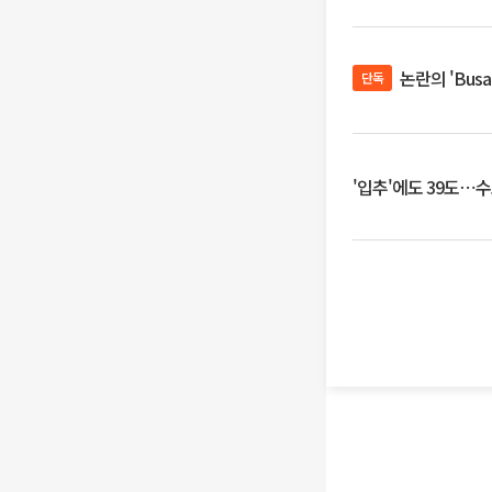
논란의 'Bus
단독
'입추'에도 39도⋯