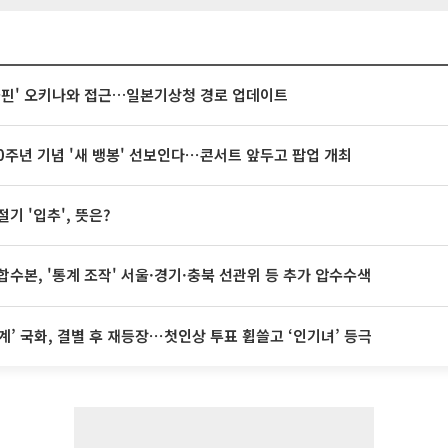
돌핀' 오키나와 접근…일본기상청 경로 업데이트
20주년 기념 '새 뱅봉' 선보인다⋯콘서트 앞두고 팝업 개최
절기 '입추', 뜻은?
합수본, '통계 조작' 서울·경기·충북 선관위 등 추가 압수수색
계’ 국화, 결별 후 재등장⋯첫인상 투표 휩쓸고 ‘인기녀’ 등극