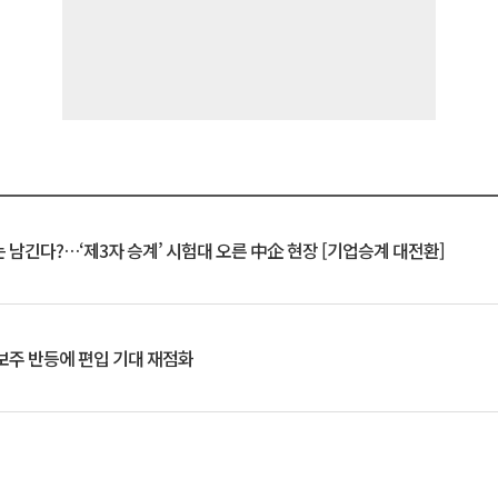
 남긴다?…‘제3자 승계’ 시험대 오른 中企 현장 [기업승계 대전환]
후보주 반등에 편입 기대 재점화