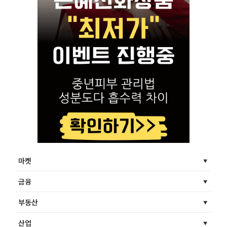
마켓
금융
부동산
산업