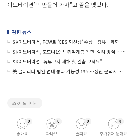
이노베이션’의 만들어 가자”고 끝을 맺었다.
관련 뉴스
SK이노베이션, FCW로 'CES 혁신상' 수상…정유ㆍ화학 업계 최초
SK이노베이션, 코로나19 속 취약계층 위한 '심리 방역'…비대면 봉사활동 실시
SK이노베이션 "유튜브서 새해 첫 일출 보세요"
美 클래리티 법안 연내 통과 가능성 13%…상원 문턱서 제동
#SK이노베이션
0
0
0
0
좋아요
화나요
슬퍼요
추가취재 원해요