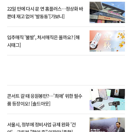
22일 만에 다시 문 연 홈플러스…정상화 바
쁜데 재고 없어 ‘발동동’[가보니]
입추매직 '불발', 처서매직은 올까요? [해
시태그]
콘서트 갈 때 응원봉만?⋯'최애' 위한 필수
품 등장이오! [솔드아웃]
서울시, 정부에 정비사업 규제 완화 '건