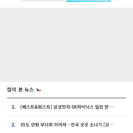
많이 본 뉴스
[베스트&워스트] 삼성전자·SK하이닉스 밀린 한 주…상상인증권은 85% 급등
1.
35도 안팎 무더위 이어져…전국 곳곳 소나기 [오늘 날씨]
2.