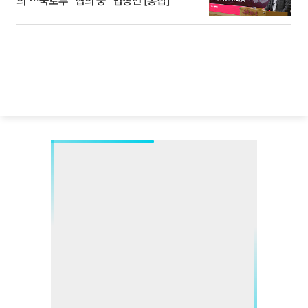
의'⋯국토부 "협의 중" 입장만 [종합]