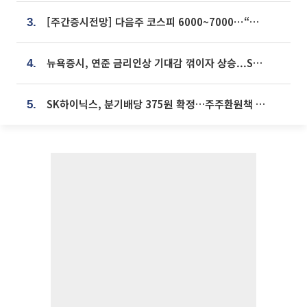
[주간증시전망] 다음주 코스피 6000~7000⋯“外人 수급은 정책이 변수”
3.
뉴욕증시, 연준 금리인상 기대감 꺾이자 상승...S&P500 사상 최고치 [종합]
4.
SK하이닉스, 분기배당 375원 확정…주주환원책 9월로 앞당겨 발표
5.