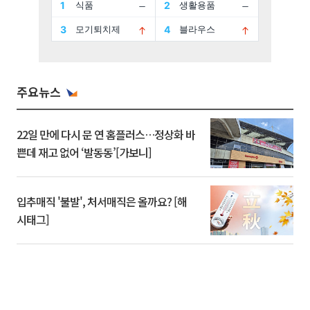
주요뉴스
22일 만에 다시 문 연 홈플러스…정상화 바
쁜데 재고 없어 ‘발동동’[가보니]
입추매직 '불발', 처서매직은 올까요? [해
시태그]