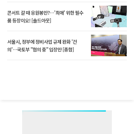
콘서트 갈 때 응원봉만?⋯'최애' 위한 필수
품 등장이오! [솔드아웃]
서울시, 정부에 정비사업 규제 완화 '건
의'⋯국토부 "협의 중" 입장만 [종합]