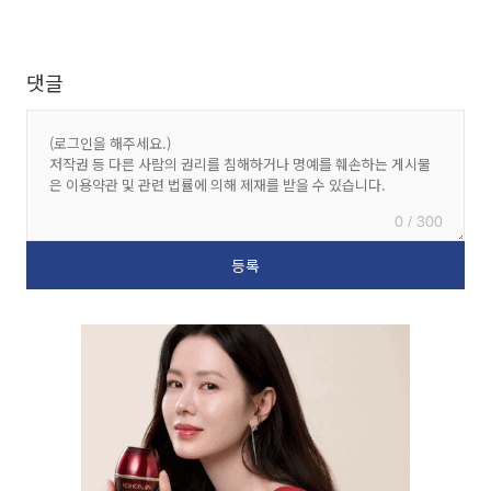
댓글
0 / 300