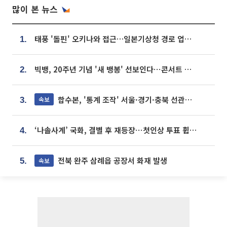
많이 본 뉴스
태풍 '돌핀' 오키나와 접근…일본기상청 경로 업데이트
1.
빅뱅, 20주년 기념 '새 뱅봉' 선보인다⋯콘서트 앞두고 팝업 개최
2.
합수본, '통계 조작' 서울·경기·충북 선관위 등 추가 압수수색
속보
3.
‘나솔사계’ 국화, 결별 후 재등장⋯첫인상 투표 휩쓸고 ‘인기녀’ 등극
4.
전북 완주 삼례읍 공장서 화재 발생
속보
5.