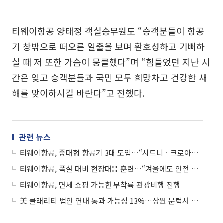
티웨이항공 양태정 객실승무원도 “승객분들이 항공
기 창밖으로 떠오른 일출을 보며 환호성하고 기뻐하
실 때 저 또한 가슴이 뭉클했다”며 “힘들었던 지난 시
간은 잊고 승객분들과 국민 모두 희망차고 건강한 새
해를 맞이하시길 바란다”고 전했다.
관련 뉴스
티웨이항공, 중대형 항공기 3대 도입…“시드니ㆍ크로아티아 등 중장거리 노선 확장”
티웨이항공, 폭설 대비 현장대응 훈련…“겨울에도 안전 최우선”
티웨이항공, 면세 쇼핑 가능한 무착륙 관광비행 진행
美 클래리티 법안 연내 통과 가능성 13%…상원 문턱서 제동