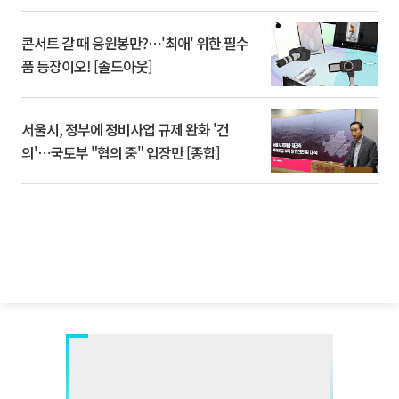
콘서트 갈 때 응원봉만?⋯'최애' 위한 필수
품 등장이오! [솔드아웃]
서울시, 정부에 정비사업 규제 완화 '건
의'⋯국토부 "협의 중" 입장만 [종합]