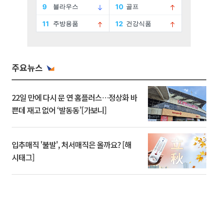
주요뉴스
22일 만에 다시 문 연 홈플러스…정상화 바
쁜데 재고 없어 ‘발동동’[가보니]
입추매직 '불발', 처서매직은 올까요? [해
시태그]