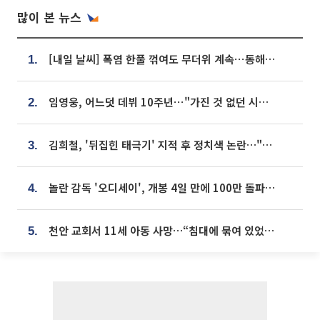
많이 본 뉴스
[내일 날씨] 폭염 한풀 꺾여도 무더위 계속⋯동해안 이틀 연속 비
1.
임영웅, 어느덧 데뷔 10주년⋯"가진 것 없던 시절, 내 앞엔 20명의 팬뿐"
2.
김희철, '뒤집힌 태극기' 지적 후 정치색 논란…"좌우 떠나 우리나라 국기"
3.
놀란 감독 '오디세이', 개봉 4일 만에 100만 돌파⋯'왕사남' 보다 빠르다
4.
천안 교회서 11세 아동 사망…“침대에 묶여 있었다” 진술 확보
5.