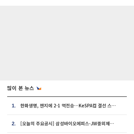
많이 본 뉴스
한화생명, 젠지에 2-1 역전승⋯KeSPA컵 결선 스테이지 2 직행
1.
[오늘의 주요공시] 삼성바이오에피스·JW중외제약·한미반도체·SK바이오사이언스 등
2.