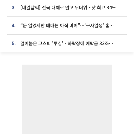
[내일날씨] 전국 대체로 맑고 무더위…낮 최고 34도
3.
“문 열었지만 매대는 아직 비어”…‘구사일생’ 홈플러스, 정상화 시험대[르포]
4.
얼어붙은 코스피 '투심'…하락장에 예탁금 33조·빚투 9조원 감소
5.