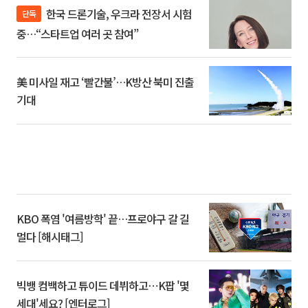
한국 드론기술, 우크라 전장서 시험
단독
중…“스타트업 여러 곳 참여”
美 미사일 재고 ‘빨간불’…K방산 북미 진출
기대
KBO 폭염 '여름방학' 끝…프로야구 갈 길
멀다 [해시태그]
빅뱅 컴백하고 튜이드 데뷔하고⋯K팝 '몇
세대'세요? [엔터로그]