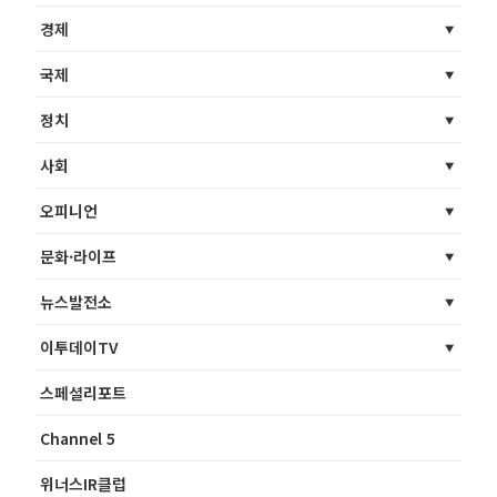
경제
국제
정치
사회
오피니언
문화·라이프
뉴스발전소
이투데이TV
스페셜리포트
Channel 5
위너스IR클럽