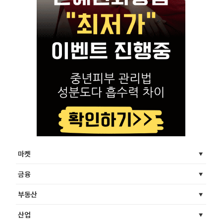
마켓
금융
부동산
산업