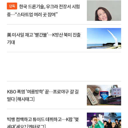
한국 드론기술, 우크라 전장서 시험
단독
중…“스타트업 여러 곳 참여”
美 미사일 재고 ‘빨간불’…K방산 북미 진출
기대
KBO 폭염 '여름방학' 끝…프로야구 갈 길
멀다 [해시태그]
빅뱅 컴백하고 튜이드 데뷔하고⋯K팝 '몇
세대'세요? [엔터로그]