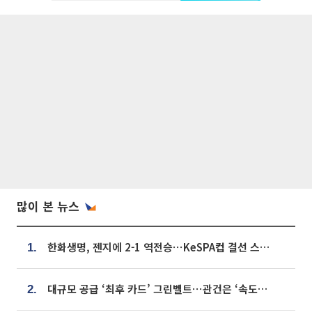
많이 본 뉴스
한화생명, 젠지에 2-1 역전승⋯KeSPA컵 결선 스테이지 2 직행
1.
대규모 공급 ‘최후 카드’ 그린벨트⋯관건은 ‘속도’ [주택공급 승부수의 조건]
2.