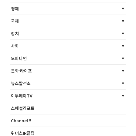
경제
국제
정치
사회
오피니언
문화·라이프
뉴스발전소
이투데이TV
스페셜리포트
Channel 5
위너스IR클럽