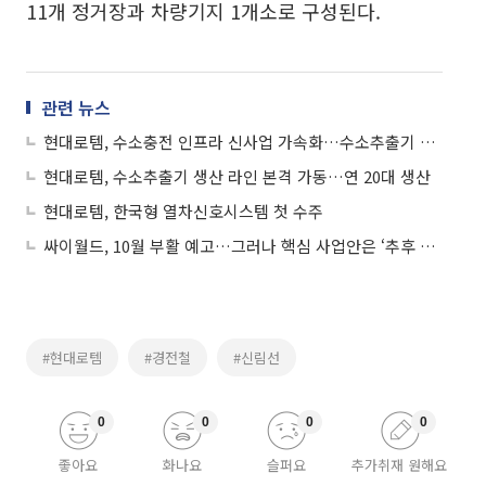
11개 정거장과 차량기지 1개소로 구성된다.
관련 뉴스
현대로템, 수소충전 인프라 신사업 가속화…수소추출기 국산화율 80%
현대로템, 수소추출기 생산 라인 본격 가동…연 20대 생산
현대로템, 한국형 열차신호시스템 첫 수주
싸이월드, 10월 부활 예고…그러나 핵심 사업안은 ‘추후 공개’
#현대로템
#경전철
#신림선
0
0
0
0
좋아요
화나요
슬퍼요
추가취재 원해요