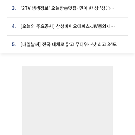
'2TV 생생정보' 오늘방송맛집- 민어 한 상 '청○○○' vs 전복 한 상 '명○'
3.
[오늘의 주요공시] 삼성바이오에피스·JW중외제약·한미반도체·SK바이오사이언스 등
4.
[내일날씨] 전국 대체로 맑고 무더위…낮 최고 34도
5.