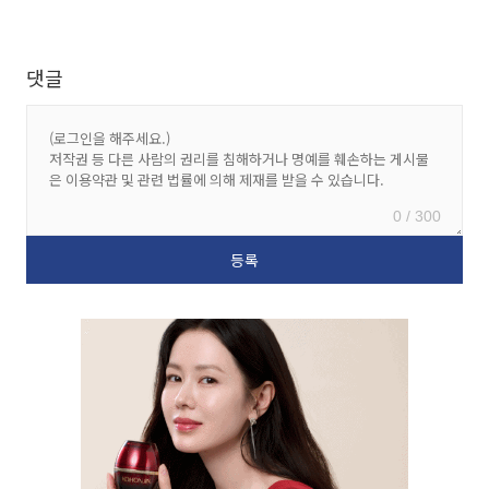
댓글
0 / 300