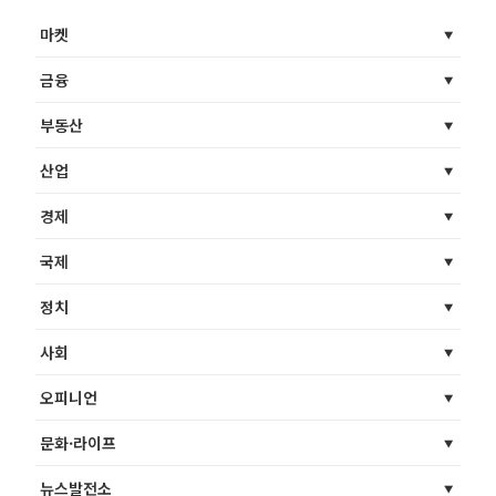
마켓
금융
부동산
산업
경제
국제
정치
사회
오피니언
문화·라이프
뉴스발전소