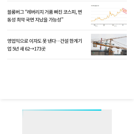
블룸버그 “레버리지 거품 빠진 코스피, 변
동성 최악 국면 지났을 가능성”
영업익으로 이자도 못 낸다…건설 한계기
업 5년 새 62→173곳