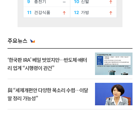
주요뉴스
‘한국판 IRA’ 베일 벗었지만…반도체·배터
리 업계 “시행령이 관건”
與 “세제개편안 다양한 목소리 수렴…이달
말 정리 가능성”