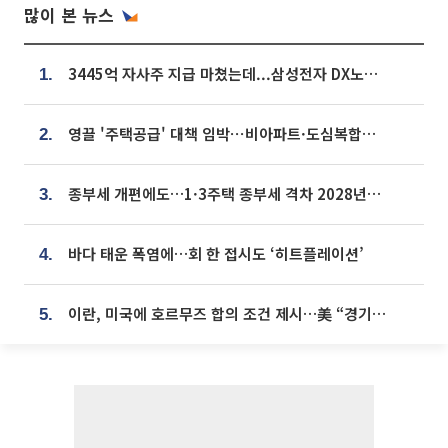
많이 본 뉴스
3445억 자사주 지급 마쳤는데...삼성전자 DX노조, 뒤늦은 '떼쓰기 집회'
1.
영끌 '주택공급' 대책 임박⋯비아파트·도심복합까지 총동원
2.
종부세 개편에도…1·3주택 종부세 격차 2028년부터 확대
3.
바다 태운 폭염에…회 한 접시도 ‘히트플레이션’
4.
이란, 미국에 호르무즈 합의 조건 제시…美 “경기 아직 안 끝나” [종합]
5.