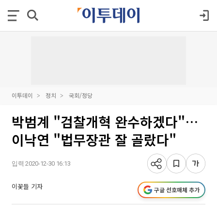
이투데이
정치
국회/정당
박범계 "검찰개혁 완수하겠다"…
이낙연 "법무장관 잘 골랐다"
입력 2020-12-30 16:13
이꽃들 기자
구글 선호매체 추가