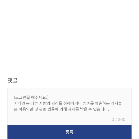
댓글
0 / 300