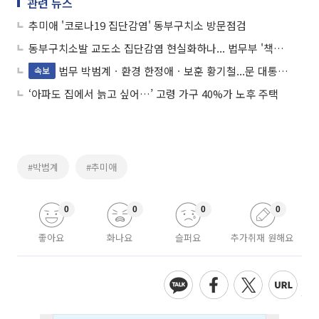
관련 뉴스
추미애 '코로나19 집단감염' 동부구치소 방문점검
동부구치소발 교도소 집단감염 현실화하나... 법무부 '책임론'
법무 박범계ㆍ환경 한정애ㆍ보훈 황기철...문 대통령 개각 단행
속보
‘아파도 집에서 늙고 싶어…’ 고령 가구 40%가 노후 주택
#박범계
#추미애
0
0
0
0
좋아요
화나요
슬퍼요
추가취재 원해요