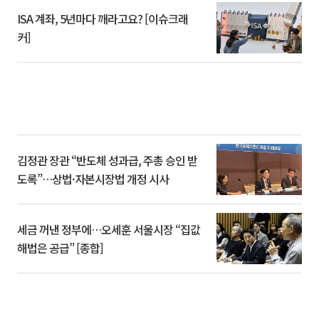
ISA 계좌, 5년마다 깨라고요? [이슈크래
커]
김정관 장관 “반도체 성과급, 주총 승인 받
도록”…상법·자본시장법 개정 시사
세금 꺼낸 정부에…오세훈 서울시장 “집값
해법은 공급” [종합]