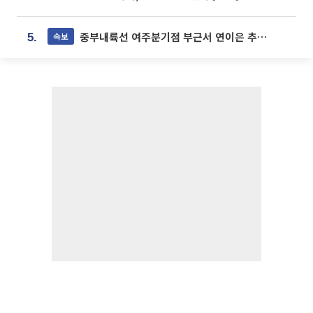
중부내륙선 여주분기점 부근서 연이은 추돌사고 발생
속보
5.