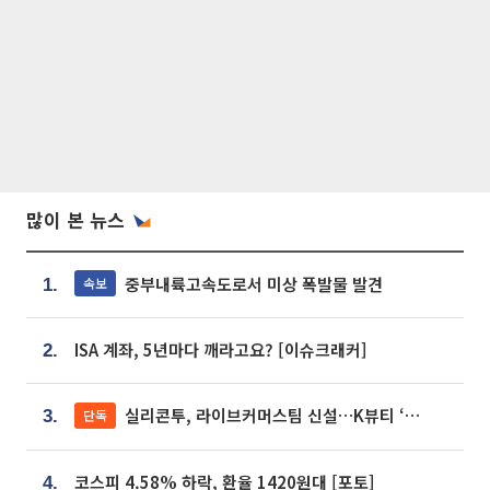
많이 본 뉴스
중부내륙고속도로서 미상 폭발물 발견
속보
1.
ISA 계좌, 5년마다 깨라고요? [이슈크래커]
2.
실리콘투, 라이브커머스팀 신설…K뷰티 ‘글로벌 판매망’ 확대[K뷰티 라방戰]
단독
3.
코스피 4.58% 하락, 환율 1420원대 [포토]
4.