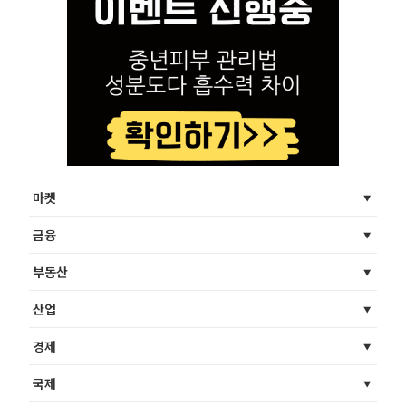
마켓
금융
부동산
산업
경제
국제