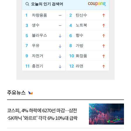
주요뉴스
코스피, 4% 하락에 6270선 마감…삼전
·SK하닉 '와르르' 각각 6%·10%대 급락