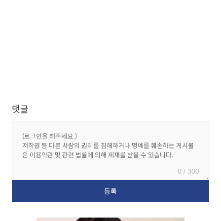
댓글
0 / 300