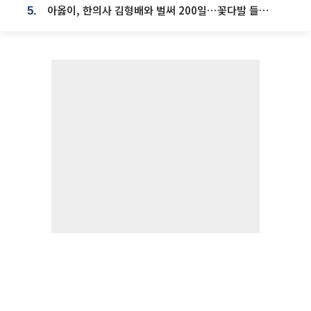
아옳이, 한의사 김형배와 벌써 200일⋯꽃다발 들고 "프러포즈 아냐"
5.