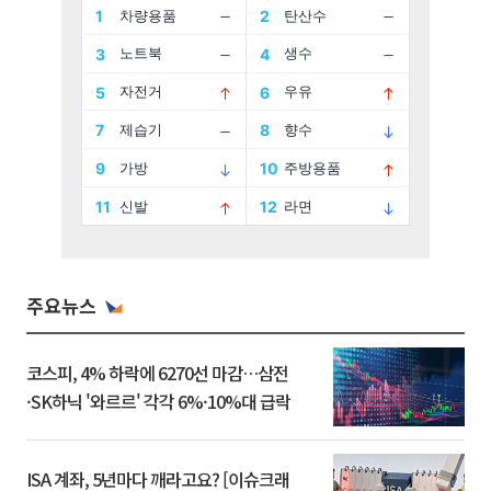
주요뉴스
코스피, 4% 하락에 6270선 마감…삼전
·SK하닉 '와르르' 각각 6%·10%대 급락
ISA 계좌, 5년마다 깨라고요? [이슈크래