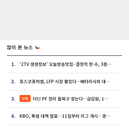
많이 본 뉴스
'2TV 생생정보' 오늘방송맛집- 결정적 한 수, 3종 메밀면! 메밀 소바 맛집 '의○○○○'
1.
포스코퓨처엠, LFP 시장 뚫었다…배터리사와 대규모 장기 공급 합의
2.
더딘 PF 정리 돌파구 찾는다…금감원, 1년 반 만에 매각설명회 재개
단독
3.
KBO, 폭염 대책 발표⋯11일부터 리그 개시ㆍ경기 오후 7시 시작
4.