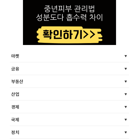
마켓
금융
부동산
산업
경제
국제
정치