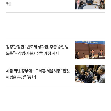
커]
김정관 장관 “반도체 성과급, 주총 승인 받
도록”…상법·자본시장법 개정 시사
세금 꺼낸 정부에…오세훈 서울시장 “집값
해법은 공급” [종합]