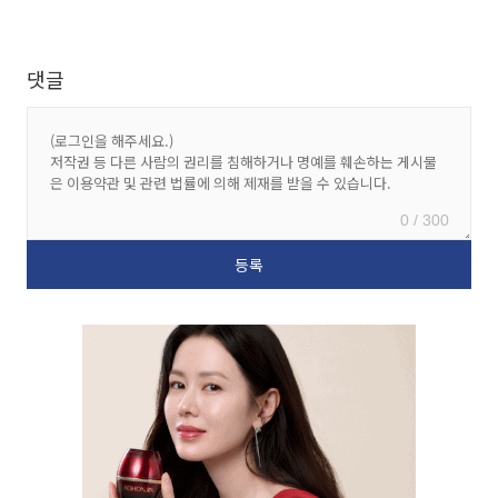
댓글
0 / 300