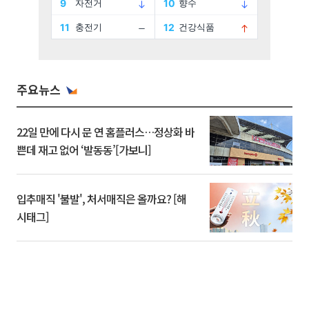
주요뉴스
22일 만에 다시 문 연 홈플러스…정상화 바
쁜데 재고 없어 ‘발동동’[가보니]
입추매직 '불발', 처서매직은 올까요? [해
시태그]