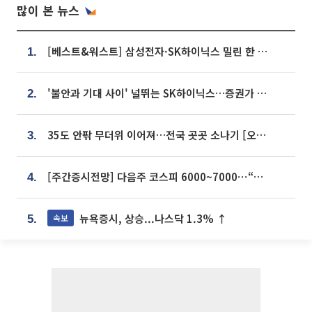
많이 본 뉴스
[베스트&워스트] 삼성전자·SK하이닉스 밀린 한 주…상상인증권은 85% 급등
1.
'불안과 기대 사이' 널뛰는 SK하이닉스…증권가 "HBM4·LTA 기반 펀터멘털 견고"
2.
35도 안팎 무더위 이어져…전국 곳곳 소나기 [오늘 날씨]
3.
[주간증시전망] 다음주 코스피 6000~7000⋯“外人 수급은 정책이 변수”
4.
뉴욕증시, 상승...나스닥 1.3% ↑
속보
5.