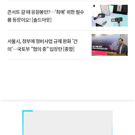
콘서트 갈 때 응원봉만?⋯'최애' 위한 필수
품 등장이오! [솔드아웃]
서울시, 정부에 정비사업 규제 완화 '건
의'⋯국토부 "협의 중" 입장만 [종합]