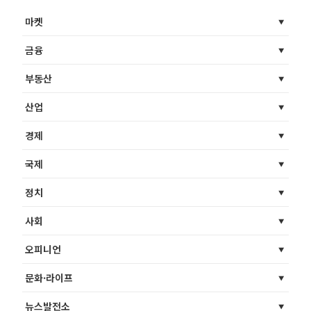
마켓
금융
부동산
산업
경제
국제
정치
사회
오피니언
문화·라이프
뉴스발전소