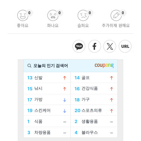
0
0
0
0
좋아요
화나요
슬퍼요
추가취재 원해요