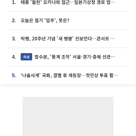
태풍 '돌핀' 오키나와 접근…일본기상청 경로 업데이트
1.
오늘은 절기 '입추', 뜻은?
2.
빅뱅, 20주년 기념 '새 뱅봉' 선보인다⋯콘서트 앞두고 팝업 개최
3.
합수본, '통계 조작' 서울·경기·충북 선관위 등 추가 압수수색
속보
4.
‘나솔사계’ 국화, 결별 후 재등장⋯첫인상 투표 휩쓸고 ‘인기녀’ 등극
5.