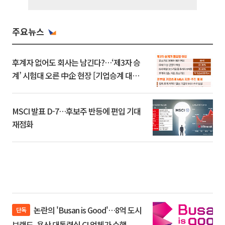
주요뉴스
후계자 없어도 회사는 남긴다?…‘제3자 승
계’ 시험대 오른 中企 현장 [기업승계 대전
환]
MSCI 발표 D-7…후보주 반등에 편입 기대
재점화
논란의 'Busan is Good'…8억 도시
단독
브랜드, 용산 대통령실 CI 업체가 수행