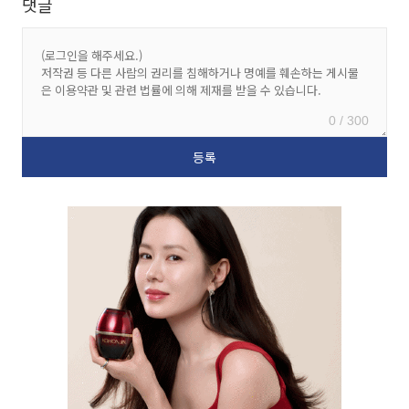
댓글
0 / 300