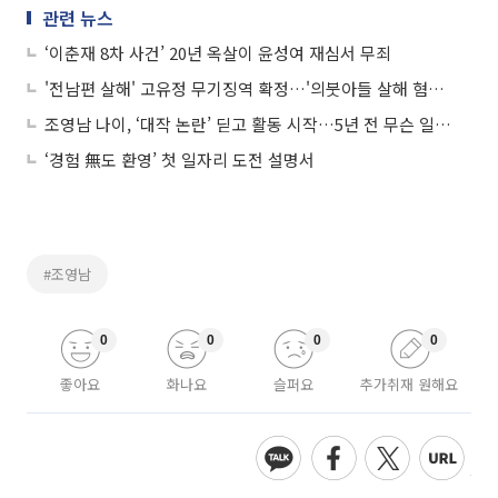
관련 뉴스
‘이춘재 8차 사건’ 20년 옥살이 윤성여 재심서 무죄
'전남편 살해' 고유정 무기징역 확정…'의붓아들 살해 혐의'는 무죄
조영남 나이, ‘대작 논란’ 딛고 활동 시작…5년 전 무슨 일? ‘무죄판결’
‘경험 無도 환영’ 첫 일자리 도전 설명서
#조영남
0
0
0
0
좋아요
화나요
슬퍼요
추가취재 원해요