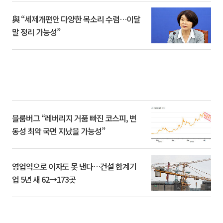
與 “세제개편안 다양한 목소리 수렴…이달
말 정리 가능성”
블룸버그 “레버리지 거품 빠진 코스피, 변
동성 최악 국면 지났을 가능성”
영업익으로 이자도 못 낸다…건설 한계기
업 5년 새 62→173곳