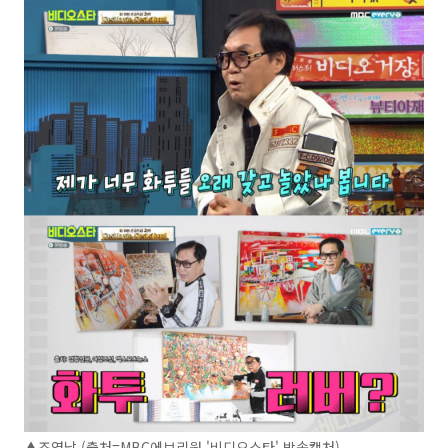
▲조영남 (출처=MBC에브리원 '비디오스타' 방송캡처)