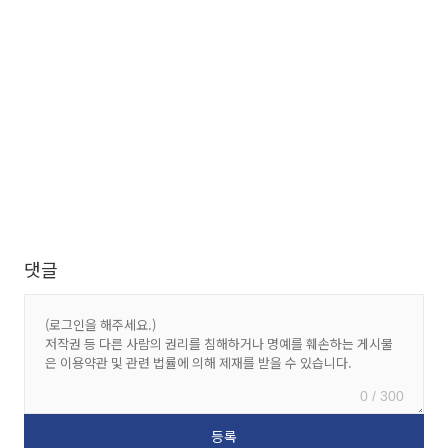
댓글
0 / 300