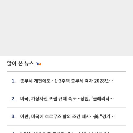
많이 본 뉴스
종부세 개편에도…1·3주택 종부세 격차 2028년부터 확대
1.
미국, 가상자산 포괄 규제 속도…상원, ‘클래리티법’ 9월 절차투표 추진
2.
이란, 미국에 호르무즈 합의 조건 제시…美 “경기 아직 안 끝나” [종합]
3.