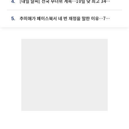
[내일 날씨] 전국 무더위 계속…10일 낮 최고 34도 육박
4.
추미애가 페이스북서 네 번 재정을 말한 이유…7700억 추경 열쇠는 도의회에
5.