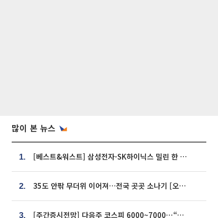
많이 본 뉴스
[베스트&워스트] 삼성전자·SK하이닉스 밀린 한 주…상상인증권은 85% 급등
1.
35도 안팎 무더위 이어져…전국 곳곳 소나기 [오늘 날씨]
2.
[주간증시전망] 다음주 코스피 6000~7000⋯“外人 수급은 정책이 변수”
3.