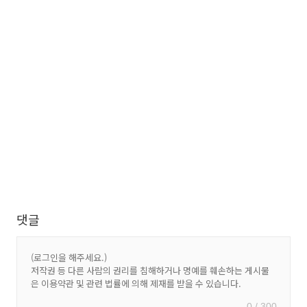
댓글
0 / 300