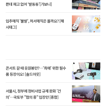
쁜데 재고 없어 ‘발동동’[가보니]
입추매직 '불발', 처서매직은 올까요? [해
시태그]
콘서트 갈 때 응원봉만?⋯'최애' 위한 필수
품 등장이오! [솔드아웃]
서울시, 정부에 정비사업 규제 완화 '건
의'⋯국토부 "협의 중" 입장만 [종합]