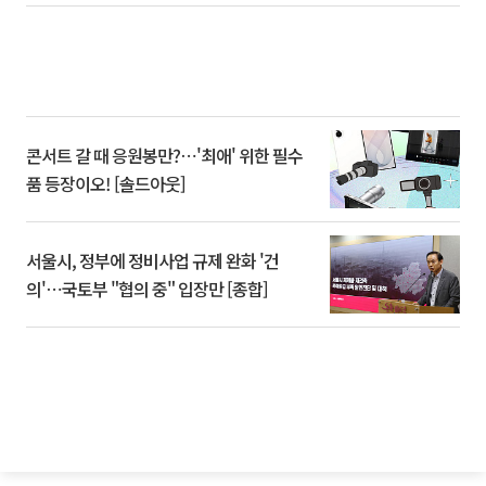
콘서트 갈 때 응원봉만?⋯'최애' 위한 필수
품 등장이오! [솔드아웃]
서울시, 정부에 정비사업 규제 완화 '건
의'⋯국토부 "협의 중" 입장만 [종합]