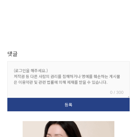
댓글
0 / 300