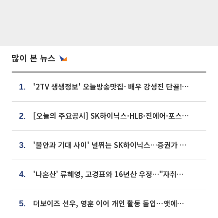
많이 본 뉴스
'2TV 생생정보' 오늘방송맛집- 배우 강성진 단골! 쌀국수ㆍ푸팟퐁 커리 맛집 '블○○○'
1.
[오늘의 주요공시] SK하이닉스·HLB·진에어·포스코홀딩스·네이버·대우건설 등
2.
'불안과 기대 사이' 널뛰는 SK하이닉스…증권가 "HBM4·LTA 기반 펀터멘털 견고"
3.
'나혼산' 류혜영, 고경표와 16년산 우정…"자취방서 부모님과 마주쳐"
4.
더보이즈 선우, 영훈 이어 개인 활동 돌입⋯앳에어리어와 전속계약
5.