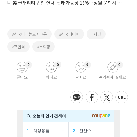
美 클래리티 법안 연내 통과 가능성 13%…상원 문턱서 제동
#한국테크놀로지그룹
#한국타이어
#사명
#조현식
#부회장
0
0
0
0
좋아요
화나요
슬퍼요
추가취재 원해요