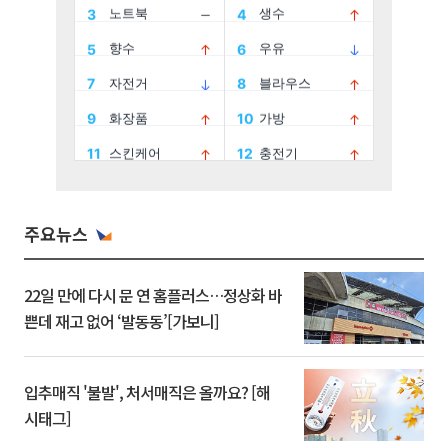
주요뉴스
22일 만에 다시 문 연 홈플러스…정상화 바
쁜데 재고 없어 ‘발동동’[가보니]
입추매직 '불발', 처서매직은 올까요? [해
시태그]