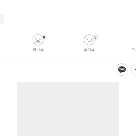
딜
0
0
화나요
슬퍼요
추