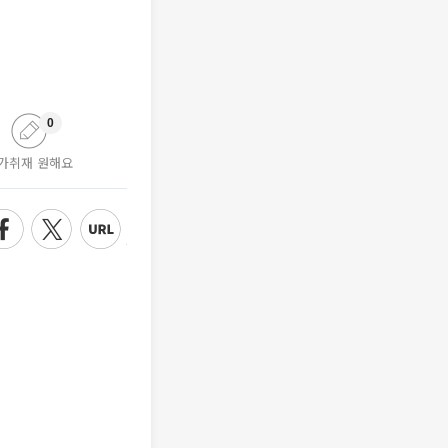
0
가취재 원해요