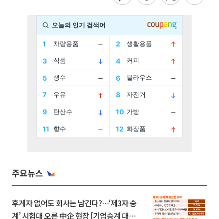
주요뉴스
후계자 없어도 회사는 남긴다?…‘제3자 승
계’ 시험대 오른 中企 현장 [기업승계 대전