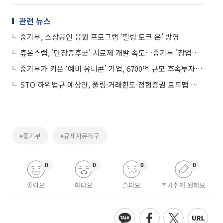
관련 뉴스
중기부, 소상공인 응원 프로그램 ‘힐링 토크 온’ 방영
휴온스랩, '단장증후군' 치료제 개발 속도…중기부 '창업성장기술개발사업' 선정
중기부가 키운 ‘예비 유니콘’ 기업, 6700억 규모 후속투자 유치
STO 하위법규 예상안, 풀링·거래한도·정형증권 로드맵 제시
#중기부
#규제자유특구
0
0
0
0
좋아요
화나요
슬퍼요
추가취재 원해요