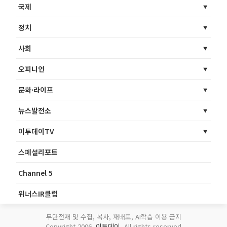
국제
정치
사회
오피니언
문화·라이프
뉴스발전소
이투데이TV
스페셜리포트
Channel 5
위너스IR클럽
무단전재 및 수집, 복사, 재배포, AI학습 이용 금지
Copyright 2006.
이투데이
. All rights reserved