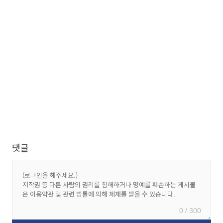
댓글
0 / 300