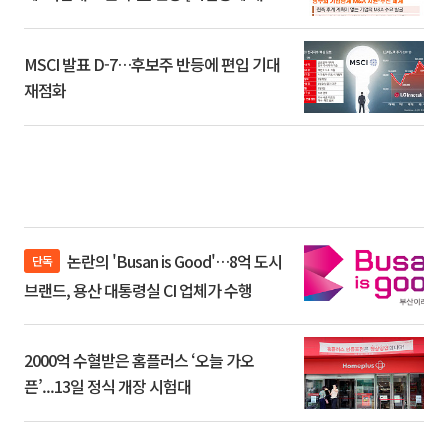
환]
MSCI 발표 D-7…후보주 반등에 편입 기대
재점화
논란의 'Busan is Good'…8억 도시
단독
브랜드, 용산 대통령실 CI 업체가 수행
2000억 수혈받은 홈플러스 ‘오늘 가오
픈’...13일 정식 개장 시험대