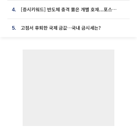
[증시키워드] 반도체 충격 뚫은 개별 호재...포스코퓨처엠·에코프로·한화솔루션 '눈길'
4.
고점서 후퇴한 국제 금값…국내 금시세는?
5.