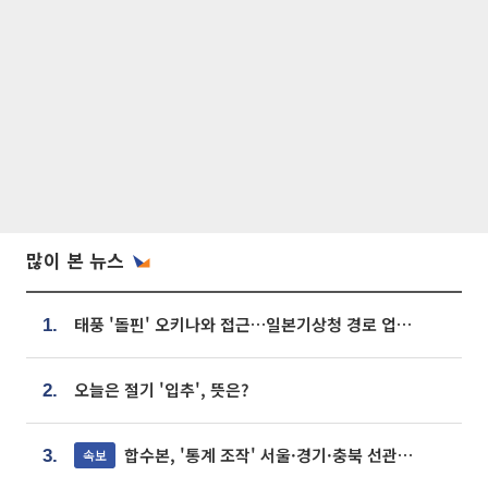
많이 본 뉴스
태풍 '돌핀' 오키나와 접근…일본기상청 경로 업데이트
1.
오늘은 절기 '입추', 뜻은?
2.
합수본, '통계 조작' 서울·경기·충북 선관위 등 추가 압수수색
속보
3.